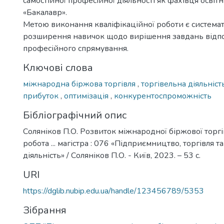
самостійної професійної діяльності як фахівця освіт
«Бакалавр».
Метою виконання кваліфікаційної роботи є системат
розширення навичок щодо вирішення завдань відп
професійного спрямування.
Ключові слова
міжнародна біржова торгівля
,
торгівельна діяльніс
прибуток
,
оптимізація
,
конкурентоспроможність
Бібліографічний опис
Соляніков П.О. Розвиток міжнародної біржової торгі
робота ... магістра : 076 «Підприємництво, торгівля т
діяльність» / Соляніков П.О. - Київ, 2023. – 53 с.
URI
https://dglib.nubip.edu.ua/handle/123456789/5353
Зібрання