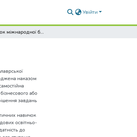
Увійти
Розвиток міжнародної біржової торгівлі
алаврської
ерджена наказом
самостійна
 бізнесового або
рішення завдань
ктичних навичок
адових освітньо-
датність до