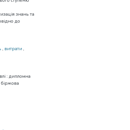
нього ступеню
изація знань та
овідно до
ть
,
витрати
,
влі : дипломна
а біржова