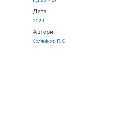
f
(1,63 MB)
Дата
2023
Автори
Соляніков, П. О.