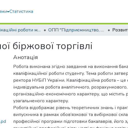
ями
Статистика
Кваліфікаційні роботи магістрів
ОПП "Підприємництво, торгівля та біржова діяльність"
ї біржової торгівлі
Анотація
Робота виконана згідно завдання на виконання бак
кваліфікаційної роботи студенту. Тема роботи затв
ректора НУБіП України. Кваліфікаційна робота – це 
індивідуальна робота аналітичного, розрахункового,
організаційно-економічного характеру, що містить 
узагальненого характеру.
Робота відображає рівень теоретичних знань і пра
випускника в рамках обов’язкової та вибіркової скл
.pd
професійної програми підготовки бакалаврів, його з