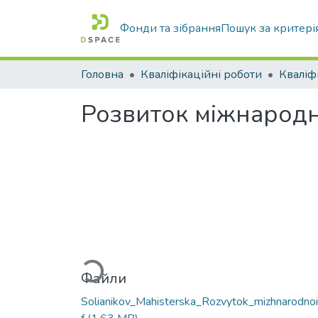
Фонди та зібрання
Пошук за критері
Головна
Кваліфікаційні роботи
Розвиток міжнародно
Вантажиться...
Файли
Solianikov_Mahisterska_Rozvytok_mizhnarodnoi