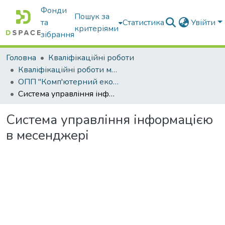
Фонди
Пошук за
та
Статистика
Увійти
критеріями
зібрання
Головна
Кваліфікаційні роботи
Кваліфікаційні роботи магістрів
ОПП "Комп'ютерний еколого-економічний моніторинг"
Система управління інформацією в месенджері
Система управління інформацією
в месенджері