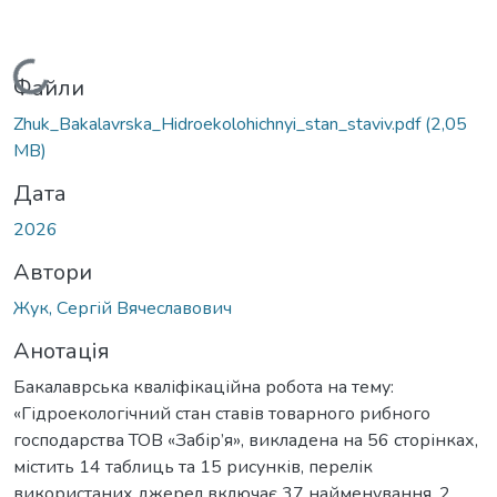
Вантажиться...
Файли
Zhuk_Bakalavrska_Hidroekolohichnyi_stan_staviv.pdf
(2,05
MB)
Дата
2026
Автори
Жук, Сергій Вячеславович
Анотація
Бакалаврська кваліфікаційна робота на тему:
«Гідроекологічний стан ставів товарного рибного
господарства ТОВ «Забір’я», викладена на 56 сторінках,
містить 14 таблиць та 15 рисунків, перелік
використаних джерел включає 37 найменування, 2