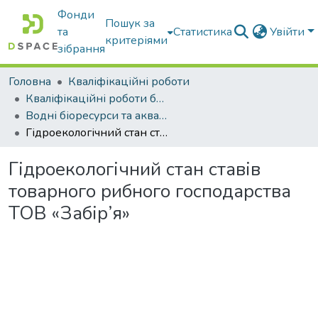
Фонди
Пошук за
та
Статистика
Увійти
критеріями
зібрання
Головна
Кваліфікаційні роботи
Кваліфікаційні роботи бакалаврів
Водні біоресурси та аквакультура
Гідроекологічний стан ставів товарного рибного господарства ТОВ «Забір’я»
Гідроекологічний стан ставів
товарного рибного господарства
ТОВ «Забір’я»