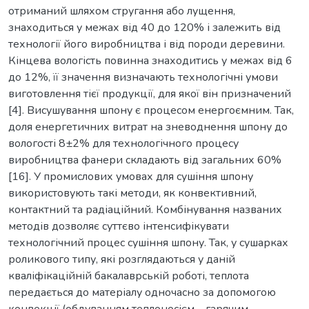
отриманий шляхом стругання або лущення,
знаходиться у межах від 40 до 120% і залежить від
технології його виробництва і від породи деревини.
Кінцева вологість повинна знаходитись у межах від 6
до 12%, її значення визначають технологічні умови
виготовлення тієї продукції, для якої він призначений
[4]. Висушування шпону є процесом енергоємним. Так,
доля енергетичних витрат на зневоднення шпону до
вологості 8±2% для технологічного процесу
виробництва фанери складають від загальних 60%
[16]. У промислових умовах для сушіння шпону
використовують такі методи, як конвективний,
контактний та радіаційний. Комбінування названих
методів дозволяє суттєво інтенсифікувати
технологічний процес сушіння шпону. Так, у сушарках
роликового типу, які розглядаються у даній
кваліфікаційній бакалаврській роботі, теплота
передається до матеріалу одночасно за допомогою
конвекції (обдуванням теплоносієм – гарячим