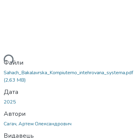
житься...
Файли
Sahach_Bakalavrska_Kompiuterno_intehrovana_systema.pdf
(2,63 MB)
Дата
2025
Автори
Сагач, Артем Олександрович
Видавець