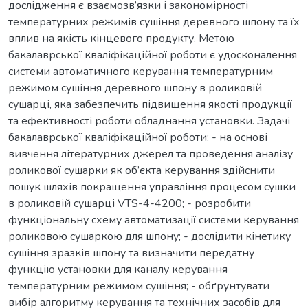
дослідження є взаємозв’язки і закономірності
температурних режимів сушіння деревного шпону та їх
вплив на якість кінцевого продукту. Метою
бакалаврської кваліфікаційної роботи є удосконалення
системи автоматичного керування температурним
режимом сушіння деревного шпону в роликовій
сушарці, яка забезпечить підвищення якості продукції
та ефективності роботи обладнання установки. Задачі
бакалаврської кваліфікаційної роботи: - на основі
вивчення літературних джерел та проведення аналізу
роликової сушарки як об’єкта керування здійснити
пошук шляхів покращення управління процесом сушки
в роликовій сушарці VTS-4-4200; - розробити
функціональну схему автоматизації системи керування
роликовою сушаркою для шпону; - дослідити кінетику
сушіння зразків шпону та визначити передатну
функцію установки для каналу керування
температурним режимом сушіння; - обґрунтувати
вибір алгоритму керування та технічних засобів для