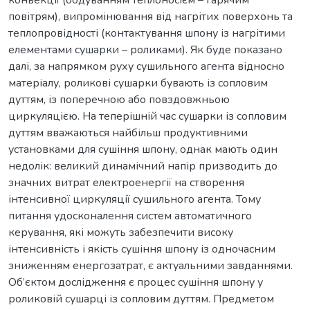
повітрям), випромінювання від нагрітих поверхонь та
теплопровідності (контактування шпону із нагрітими
елементами сушарки – роликами). Як буде показано
далі, за напрямком руху сушильного агента відносно
матеріалу, роликові сушарки бувають із сопловим
дуттям, із поперечною або повздовжньою
циркуляцією. На теперішній час сушарки із сопловим
дуттям вважаються найбільш продуктивними
установками для сушіння шпону, однак мають один
недолік: великий динамічний напір призводить до
значних витрат електроенергії на створення
інтенсивної циркуляції сушильного агента. Тому
питання удосконалення систем автоматичного
керування, які можуть забезпечити високу
інтенсивність і якість сушіння шпону із одночасним
зниженням енергозатрат, є актуальними завданнями.
Об’єктом дослідження є процес сушіння шпону у
роликовій сушарці із сопловим дуттям. Предметом