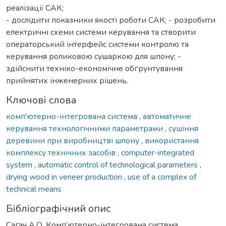
реалізації САК;
- дослідити показники якості роботи САК; - розробити
електричні схеми системи керування та створити
операторський інтерфейс системи контролю та
керування роликовою сушаркою для шпону; -
здійснити техніко-економічне обґрунтування
прийнятих інженерних рішень.
Ключові слова
комп'ютерно-інтегрована система
,
автоматичне
керування технологічними параметрами
,
сушіння
деревини при виробництві шпону
,
використання
комплексу технічних засобів
,
computer-integrated
system
,
automatic control of technological parameters
,
drying wood in veneer production
,
use of a complex of
technical means
Бібліографічний опис
Сагач А.О. Комп’ютерно-інтегрована система