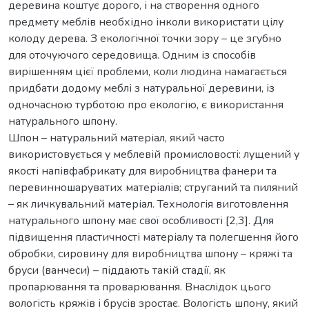
деревина коштує дорого, і на створення одного
предмету меблів необхідно інколи використати цілу
колоду дерева. З екологічної точки зору – це згубно
для оточуючого середовища. Одним із способів
вирішенням цієї проблеми, коли людина намагається
придбати додому меблі з натуральної деревини, із
одночасною турботою про екологію, є використання
натурального шпону.
Шпон – натуральний матеріал, який часто
використовується у меблевій промисловості: лущений у
якості напівфабрикату для виробництва фанери та
перевинношаруватих матеріалів; струганий та пиляний
– як личкувальний матеріал. Технологія виготовлення
натурального шпону має свої особливості [2,3]. Для
підвищення пластичності матеріалу та полегшення його
обробки, сировину для виробництва шпону – кряжі та
бруси (ванчеси) – піддають такій стадії, як
пропарювання та проварювання. Внаслідок цього
вологість кряжів і брусів зростає. Вологість шпону, який