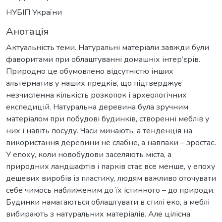
НУБІП України
Анотація
Актуальність теми. Натуральні матеріали завжди були
фаворитами при облаштуванні домашніх інтер’єрів.
Природно це обумовлено відсутністю інших
альтернатив у наших предків, що підтверджує
незчисленна кількість розкопок і археологічних
експедицій. Натуральна деревина була зручним
матеріалом при побудові будинків, створенні меблів у
них і навіть посуду. Часи минають, а тенденція на
використання деревини не слабне, а навпаки – зростає.
У епоху, коли новобудови заселяють міста, а
природних ландшафтів і парків стає все менше, у епоху
дешевих виробів із пластику, людям важливо оточувати
себе чимось наближеним до їх істинного – до природи.
Будинки намагаються облаштувати в стилі еко, а меблі
вибирають з натуральних матеріалів. Але цілісна