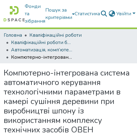
Фонди
Пошук за
та
Статистика
Увійти
критеріями
зібрання
Головна
Кваліфікаційні роботи
Кваліфікаційні роботи бакалаврів
Автоматизація, комп’ютерно-інтегровані технології та робототехніка
Компютерно-інтегрована система автоматичного керування технологічними параметрами в камері сушіння деревини при виробництві шпону із використанням комплексу технічних засобів ОВЕН
Компютерно-інтегрована система
автоматичного керування
технологічними параметрами в
камері сушіння деревини при
виробництві шпону із
використанням комплексу
технічних засобів ОВЕН