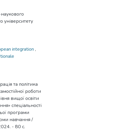
-наукового
го університету
opean integration
,
ationale
ація та політика
самостійної роботи
івня вищої освіти
ання» спеціальності
ньої програми
рми навчання /
024. - 80 с.