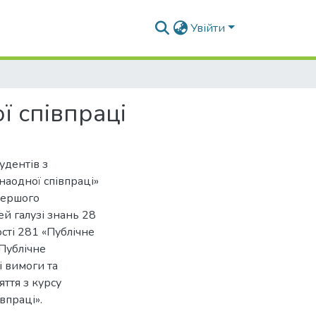
Увійти
ї співпраці
удентів з
наодної співпраці»
першого
ей галузі знань 28
сті 281 «Публічне
«Публічне
і вимоги та
яття з курсу
впраці».