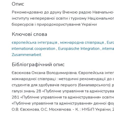
Опис
Рекомендовано до друку Вченою радою Навчально
інституту неперервної освіти і туризму Національно
біоресурсів і природокористування України
Ключові слова
європейська інтеграція
,
міжнародна співпраця
,
Eur
international cooperation
,
Europäische Integration
,
intern
Zusammenarbeit
Бібліографічний опис
Євсюкова Оксана Володимирівна. Європейська інтегр
міжнародної співпраці : методичні рекомендації до 
студентів для здобувачів першого (бакалаврського) р
галузі знань 28 «Публічне управління та адмініструв
281 «Публічне управління та адміністрування» освіт
«Публічне управління та адміністрування» денної фо
О.В. Євсюкова, О.С. Москвічова. - К. : НУБіП України, 2