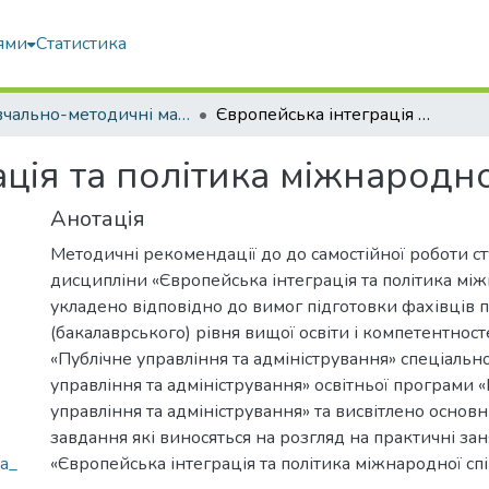
ями
Статистика
Навчально-методичні матеріали
Європейська інтеграція та політика міжнародної співпраці
ція та політика міжнародно
Анотація
Методичні рекомендації до до самостійної роботи ст
дисципліни «Європейська інтеграція та політика між
укладено відповідно до вимог підготовки фахівців 
(бакалаврського) рівня вищої освіти і компетентност
«Публічне управління та адміністрування» спеціально
управління та адміністрування» освітньої програми 
управління та адміністрування» та висвітлено основн
завдання які виносяться на розгляд на практичні зан
ia_
«Європейська інтеграція та політика міжнародної спі