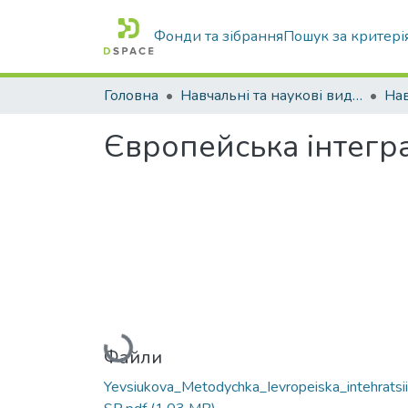
Фонди та зібрання
Пошук за критері
Головна
Навчальні та наукові видання
Європейська інтегра
Вантажиться...
Файли
Yevsiukova_Metodychka_Ievropeiska_intehratsi