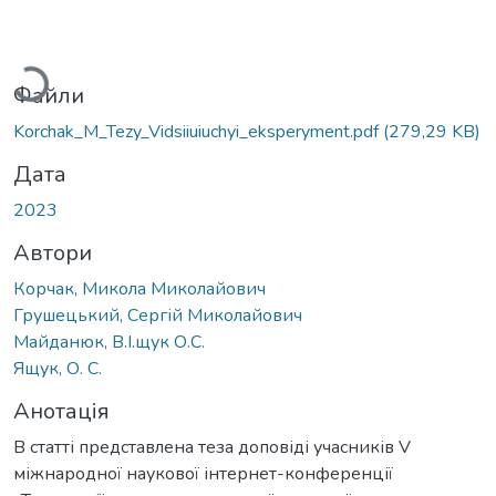
антажиться...
Файли
Korchak_M_Tezy_Vidsiiuiuchyi_eksperyment.pdf
(279,29 KB)
Дата
2023
Автори
Корчак, Микола Миколайович
Грушецький, Сергій Миколайович
Майданюк, В.І.щук О.С.
Ящук, О. С.
Анотація
В статті представлена теза доповіді учасників V
міжнародної наукової інтернет-конференції