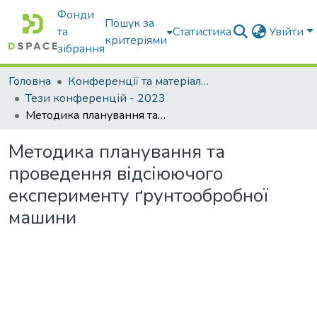
Фонди
Пошук за
та
Статистика
Увійти
критеріями
зібрання
Головна
Конференції та матеріали конференцій
Тези конференцій - 2023
Методика планування та проведення відсіюючого експерименту ґрунтообробної машини
Методика планування та
проведення відсіюючого
експерименту ґрунтообробної
машини