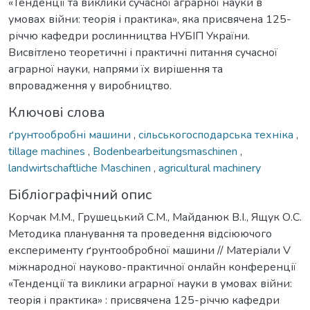
«Тенденції та виклики сучасної аграрної науки в
умовах війни: теорія і практика», яка присвячена 125-
річчю кафедри рослинництва НУБІП України.
Висвітлено теоретичні і практичні питання сучасної
аграрної науки, напрями їх вирішення та
впровадження у виробництво.
Ключові слова
ґрунтообробні машини
,
сільськогосподарська техніка
,
tillage machines
,
Bodenbearbeitungsmaschinen
,
landwirtschaftliche Maschinen
,
agricultural machinery
Бібліографічний опис
Корчак М.М., Грушецький С.М., Майданюк В.І., Ящук О.С.
Методика планування та проведення відсіюючого
експерименту ґрунтообробної машини // Матеріали V
міжнародної науково-практичної онлайн конференції
«Тенденції та виклики аграрної науки в умовах війни:
теорія і практика» : присвячена 125-річчю кафедри