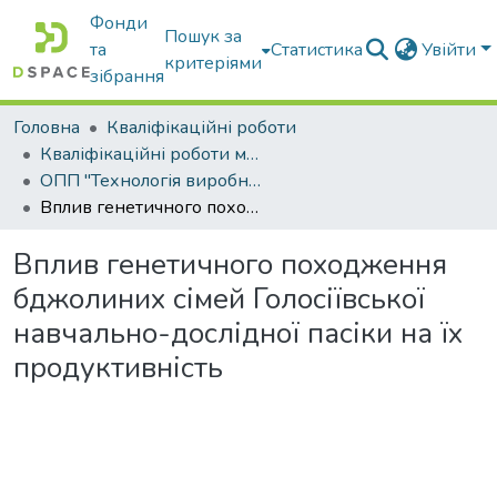
Фонди
Пошук за
та
Статистика
Увійти
критеріями
зібрання
Головна
Кваліфікаційні роботи
Кваліфікаційні роботи магістрів
ОПП "Технологія виробництва і переробки продукції тваринництва"
Вплив генетичного походження бджолиних сімей Голосіївської навчально-дослідної пасіки на їх продуктивність
Вплив генетичного походження
бджолиних сімей Голосіївської
навчально-дослідної пасіки на їх
продуктивність