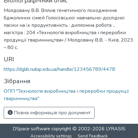
Бібліографічний опис
Молдовану В.В. Вплив генетичного походження
бджолиних сімей Голосіївської навчально-дослідної
пасіки на їх продуктивність : дипломна робота ...
магістра : 204 «Технологія виробництва і переробки
продукції тваринництва» / Молдовану В.В. - Київ, 2023.
– 80 с.
URI
https://dglib.nubip.edu.ua/handle/123456789/4478
Зібрання
ОПП "Технологія виробництва і переробки продукції
тваринництва"
Повна інформація про документ
DSpace software
copyright © 2002-2026
LYRASIS
Accessibility settings
Send Feedback