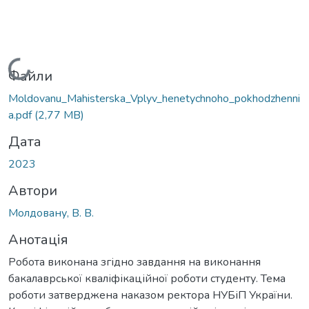
Вантажиться...
Файли
Moldovanu_Mahisterska_Vplyv_henetychnoho_pokhodzhenni
a.pdf
(2,77 MB)
Дата
2023
Автори
Молдовану, В. В.
Анотація
Робота виконана згідно завдання на виконання
бакалаврської кваліфікаційної роботи студенту. Тема
роботи затверджена наказом ректора НУБіП України.