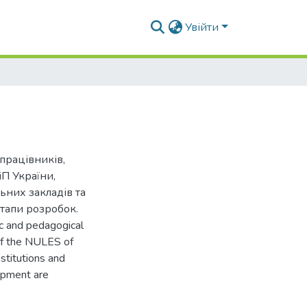
Увійти
працівників,
іП України,
ьних закладів та
етапи розробок.
ic and pedagogical
of the NULES of
stitutions and
lopment are