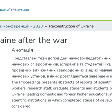
ями
Статистика
и конференцій - 2023
Reconstruction of Ukraine after the war
aine after the war
Анотація
Представлені тези доповідей науково-педагогічних 
наукових співробітників, аспірантів та студентів НУБ
провідних вітчизняних і закордонних вищих навчал
наукових установ, в яких розглядаються завершені 
The Proceedings presents abstracts of reports of scientif
workers, research staff, graduate students and students 
Ukraine, leading domestic and foreign higher educational in
scientific institutions, in which completed stages of deve
considered.