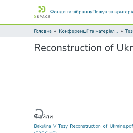
Фонди та зібрання
Пошук за критері
Головна
Конференції та матеріали конференцій
Тез
Reconstruction of Ukr
Вантажиться...
Файли
Bakulina_V_Tezy_Reconstruction_of_Ukraine.pdf