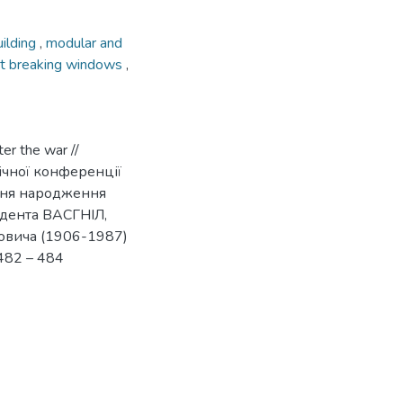
uilding
,
modular and
st breaking windows
,
er the war //
ічної конференції
 дня народження
ндента ВАСГНІЛ,
овича (1906-1987)
 482 – 484