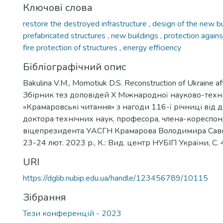
Ключові слова
restore the destroyed infrastructure
,
design of the new b
prefabricated structures
,
new buildings
,
protection again
fire protection of structures
,
energy efficiency
Бібліографічний опис
Bakulina V.M., Momotiuk D.S. Reconstruction of Ukraine aft
Збірник тез доповідей Х Міжнародної науково-техн
«Крамаровські читання» з нагоди 116-ї річниці від
доктора технічних наук, професора, члена-кореспо
віцепрезидента УАСГН Крамарова Володимира Сав
23-24 лют. 2023 р., К.: Вид. центр НУБІП України, С.
URI
https://dglib.nubip.edu.ua/handle/123456789/10115
Зібрання
Тези конференцій - 2023