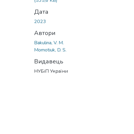
(535,6 KB)
Дата
2023
Автори
Bakulina, V. M.
Momotiuk, D. S.
Видавець
НУБіП України