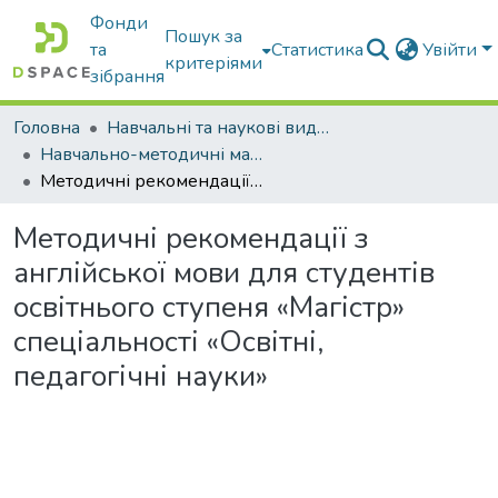
Фонди
Пошук за
та
Статистика
Увійти
критеріями
зібрання
Головна
Навчальні та наукові видання
Навчально-методичні матеріали
Методичні рекомендації з англійської мови для студентів освітнього ступеня «Магістр» спеціальності «Освітні, педагогічні науки»
Методичні рекомендації з
англійської мови для студентів
освітнього ступеня «Магістр»
спеціальності «Освітні,
педагогічні науки»