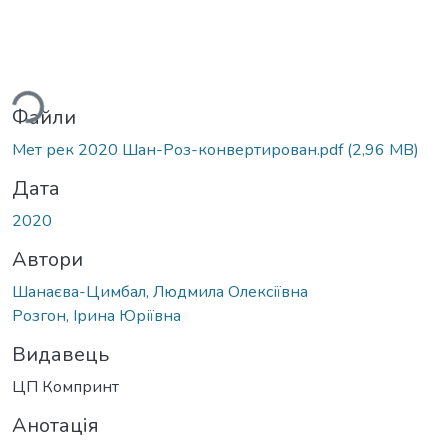
ься...
Файли
Мет рек 2020 Шан-Роз-конвертирован.pdf
(2,96 MB)
Дата
2020
Автори
Шанаєва-Цимбал, Людмила Олексіївна
Розгон, Ірина Юріївна
Видавець
ЦП Компринт
Анотація