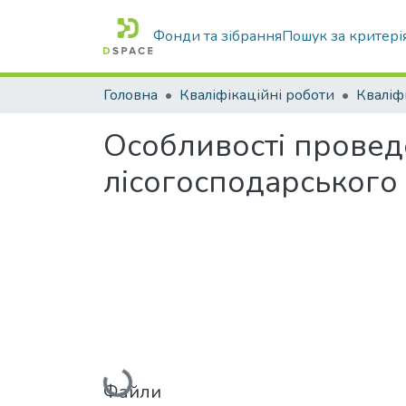
Фонди та зібрання
Пошук за критері
Головна
Кваліфікаційні роботи
Особливості провед
лісогосподарського
Вантажиться...
Файли