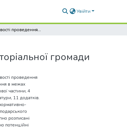
Увійти
Особливості проведення інвентаризації земель лісогосподарського призначення в межах територіальної громади
торіальної громади
ивості проведення
ння в межах
вої частини, 4
тури, 11 додатків.
 нормативно-
сподарського
пно розписані
но потенційні