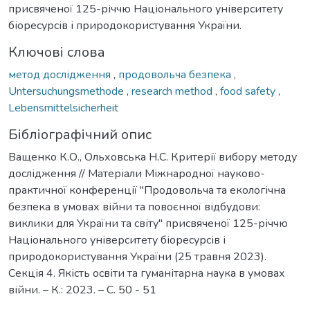
присвяченої 125-річчю Національного університету
біоресурсів і природокористування України.
Ключові слова
метод дослідження
,
продовольча безпека
,
Untersuchungsmethode
,
research method
,
food safety
,
Lebensmittelsicherheit
Бібліографічний опис
Ващенко К.О., Ольховська Н.С. Критерії вибору методу
дослідження // Матеріали Міжнародної науково-
практичної конференції "Продовольча та екологічна
безпека в умовах війни та повоєнної відбудови:
виклики для України та світу" присвяченої 125-річчю
Національного університету біоресурсів і
природокористування України (25 травня 2023).
Секція 4. Якість освіти та гуманітарна наука в умовах
війни. – К.: 2023. – С. 50 - 51