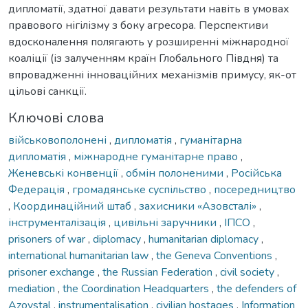
дипломатії, здатної давати результати навіть в умовах
правового нігілізму з боку агресора. Перспективи
вдосконалення полягають у розширенні міжнародної
коаліції (із залученням країн Глобального Півдня) та
впровадженні інноваційних механізмів примусу, як-от
цільові санкції.
Ключові слова
військовополонені
,
дипломатія
,
гуманітарна
дипломатія
,
міжнародне гуманітарне право
,
Женевські конвенції
,
обмін полоненими
,
Російська
Федерація
,
громадянське суспільство
,
посередництво
,
Координаційний штаб
,
захисники «Азовсталі»
,
інструменталізація
,
цивільні заручники
,
ІПСО
,
prisoners of war
,
diplomacy
,
humanitarian diplomacy
,
international humanitarian law
,
the Geneva Conventions
,
prisoner exchange
,
the Russian Federation
,
civil society
,
mediation
,
the Coordination Headquarters
,
the defenders of
Azovstal
,
instrumentalisation
,
civilian hostages
,
Information