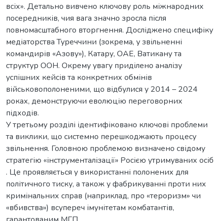
всіх». Детально вивчено ключову роль міжнародних
посередників, чия вага значно зросла після
повномасштабного вторгнення. Досліджено специфіку
медіаторства Туреччини (зокрема, у звільненні
командирів «Азову»), Катару, ОАЕ, Ватикану та
структур ООН. Окрему увагу приділено аналізу
успішних кейсів та конкретних обмінів
військовополоненими, що відбулися у 2014 – 2024
роках, демонструючи еволюцію переговорних
підходів.
У третьому розділі ідентифіковано ключові проблеми
та виклики, що системно перешкоджають процесу
звільнення. Головною проблемою визначено свідому
стратегію «інструменталізації» Росією утримуваних осіб
. Це проявляється у використанні полонених для
політичного тиску, а також у фабрикуванні проти них
кримінальних справ (наприклад, про «тероризм» чи
«вбивства») всупереч імунітетам комбатантів,
гарантованим МГП.