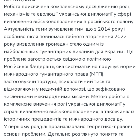
Робота присвячена комплексному дослідженню ролі,
механізмів та еволюції української дипломатії у сфері
визволення військовополонених з російського полону.
Актуальність теми зумовлена тим, що з 2014 року і
особливо після повномасштабного вторгнення 2022
року визволення громадян стало одним із
найболючіших гуманітарних викликів для України . Ця
проблема загострюється свідомою політикою
Російської Федерації, яка систематично порушує норми
міжнародного гуманітарного права (МГП),
застосовуючи тортури, психологічний тиск та
відмовляючи у медичній допомозі, що зафіксовано
численними міжнародними місіями. Метою роботи є
комплексне вивчення ролі української дипломатії у
справі визволення військовополонених, а також аналіз
історичних прецедентів та міжнародного досвіду.
У першому розділі проаналізовано теоретико-правові
основи проблеми. Детально розглянуто поняття та