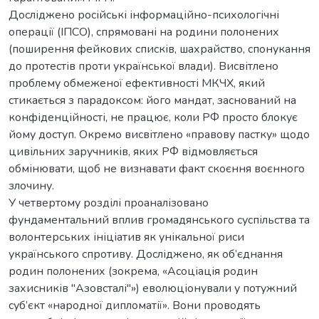
Досліджено російські інформаційно-психологічні
операції (ІПСО), спрямовані на родини полонених
(поширення фейкових списків, шахрайство, спонукання
до протестів проти української влади). Висвітлено
проблему обмеженої ефективності МКЧХ, який
стикається з парадоксом: його мандат, заснований на
конфіденційності, не працює, коли РФ просто блокує
йому доступ. Окремо висвітлено «правову пастку» щодо
цивільних заручників, яких РФ відмовляється
обмінювати, щоб не визнавати факт скоєння воєнного
злочину.
У четвертому розділі проаналізовано
фундаментальний вплив громадянського суспільства та
волонтерських ініціатив як унікальної риси
українського спротиву. Досліджено, як об’єднання
родин полонених (зокрема, «Асоціація родин
захисників "Азовсталі"») еволюціонували у потужний
суб’єкт «народної дипломатії». Вони проводять