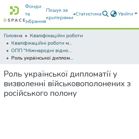
Фонди
Пошук за
та
Статистика
Увійти
критеріями
зібрання
Головна
Кваліфікаційні роботи
Кваліфікаційні роботи магістрів
ОПП "Міжнародні відносини, суспільні комунікації та регіональні студії"
Роль української дипломатії у визволенні військовополонених з російського полону
Роль української дипломатії у
визволенні військовополонених з
російського полону