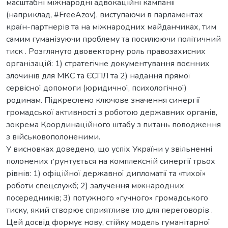
масштабні міжнародні адвокаційні кампанії
(наприклад, #FreeAzov), виступаючи в парламентах
країн-партнерів та на міжнародних майданчиках, тим
самим гуманізуючи проблему та посилюючи політичний
тиск . Розглянуто двовекторну роль правозахисних
організацій: 1) стратегічне документування воєнних
злочинів для МКС та ЄСПЛ та 2) надання прямої
сервісної допомоги (юридичної, психологічної)
родинам. Підкреслено ключове значення синергії
громадської активності з роботою державних органів,
зокрема Координаційного штабу з питань поводження
з військовополоненими.
У висновках доведено, що успіх України у звільненні
полонених ґрунтується на комплексній синергії трьох
рівнів: 1) офіційної державної дипломатії та «тихої»
роботи спецслужб; 2) залучення міжнародних
посередників; 3) потужного «гучного» громадського
тиску, який створює сприятливе тло для переговорів .
Цей досвід формує нову, стійку модель гуманітарної