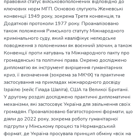
правовий статус військовополонених відповідно до
ключових норм МГП. Основою слугують Женевські
конвенції 1949 року, зокрема Третя конвенція, та
Додаткові протоколи 1977 року. Проаналізовано
також положення Римського статуту Міжнародного
кримінального суду, який кваліфікує нелюдське
поводження з полоненими як воєнний злочин, а також
Конвенції проти катувань та Міжнародного пакту про
громадянські та політичні права. Окремо досліджено
дипломатію як інструмент вирішення гуманітарних
криз, її визначення (зокрема за МКЧХ) та практичне
застосування на прикладах міжнародного досвіду
Ізраїлю (кейс Гілада Шаліта), США та Великої Британії.
У другому розділі досліджено практичні дипломатичні
механізми, які застосовує Україна для звільнення своїх
громадян. Проаналізовано багатосторонні формати, що
діяли до 2022 року, зокрема роботу гуманітарної
підгрупи у Мінському процесі та Нормандський
формат, де Україна просувала принцип обміну «всіх на