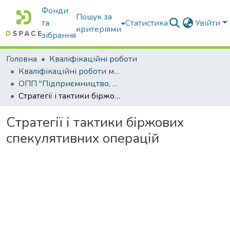
Фонди
Пошук за
та
Статистика
Увійти
критеріями
зібрання
Головна
Кваліфікаційні роботи
Кваліфікаційні роботи магістрів
ОПП "Підприємництво, торгівля та біржова діяльність"
Стратегії і тактики біржових спекулятивних операцій
Стратегії і тактики біржових
спекулятивних операцій