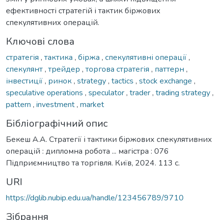
ефективності стратегій і тактик біржових
спекулятивних операцій.
Ключові слова
стратегія
,
тактика
,
біржа
,
спекулятивні операції
,
спекулянт
,
трейдер
,
торгова стратегія
,
паттерн
,
інвестиції
,
ринок
,
strategy
,
tactics
,
stock exchange
,
speculative operations
,
speculator
,
trader
,
trading strategy
,
pattern
,
investment
,
market
Бібліографічний опис
Бекеш А.А. Стратегії і тактики біржових спекулятивних
операцій : дипломна робота ... магістра : 076
Підприємництво та торгівля. Київ, 2024. 113 с.
URI
https://dglib.nubip.edu.ua/handle/123456789/9710
Зібрання