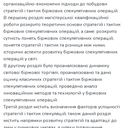
організаційно-економічні підходи до побудови
стратегій і тактик біржових спекулятивних операцій.
В першому розділі магістерської кваліфікаційної
роботи розкрито теоретичні основи стратегій і тактик
біржових спекулятивних операцій, а саме: розкрито
сутність понять біржових спекулятивних операцій,
поняття стратегій і тактик та різниця між ними,
історичні аспекти розвитку біржових спекулятивних
операцій у світі.
В другому розділі було проаналізовано динаміку
світової біржової торгівлі, проаналізовано та дано
оцінку класичних стратегій і тактик біржових
спекулятивних операцій, проведено аналіз
інноваційних методів та технологій у біржових
спекулятивних операцій.
Третій розділ містить визначення факторів успішності
стратегій і тактик спекуляцій, також даний розділ
містить напрямки розвитку стратегій та адаптації до
змін у ринкових умовах, а шляхи підвищення