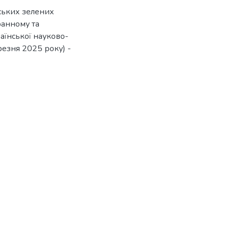
ьських зелених
ранному та
аїнської науково-
резня 2025 року) -