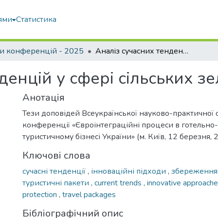
ями
Статистика
и конференцій - 2025
Аналіз сучасних тенденцій у сфері сільських зелених осель
денцій у сфері сільських з
Анотація
Тези доповідей Всеукраїнської науково-практичної 
конференції «Євроінтеграційні процеси в готельно
туристичному бізнесі України» (м. Київ, 12 березня, 
Ключові слова
сучасні тенденції
,
інноваційні підходи
,
збереження
туристичні пакети
,
current trends
,
innovative approach
protection
,
travel packages
Бібліографічний опис