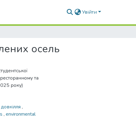
Увійти
елених осель
студентської
-ресторанному та
2025 року)
 довкілля
,
es
,
environmental