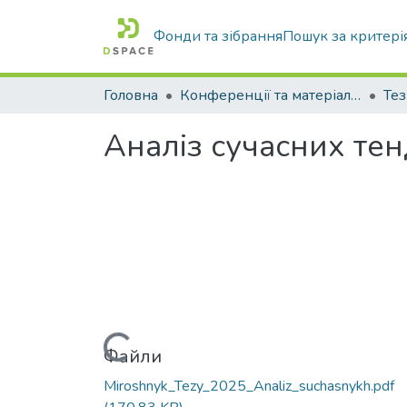
Фонди та зібрання
Пошук за критері
Головна
Конференції та матеріали конференцій
Тез
Аналіз сучасних тен
Вантажиться...
Файли
Miroshnyk_Tezy_2025_Analiz_suchasnykh.pdf