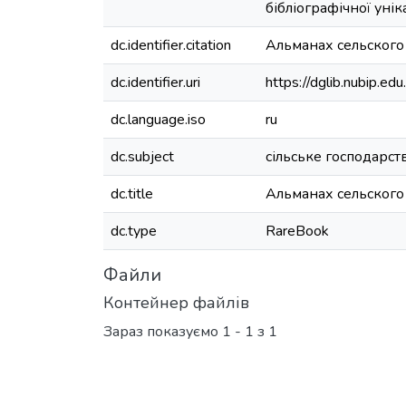
бібліографічної уні
dc.identifier.citation
Альманах сельского х
dc.identifier.uri
https://dglib.nubip.
dc.language.iso
ru
dc.subject
сільське господарст
dc.title
Альманах сельского 
dc.type
RareBook
Файли
Контейнер файлів
Зараз показуємо
1 - 1 з 1