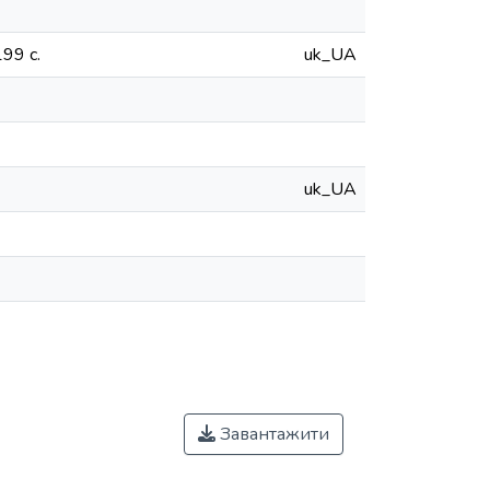
99 с.
uk_UA
uk_UA
Завантажити