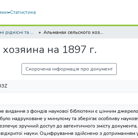
ями
Статистика
Оцифровані рідкісні та цінні видання з фонду наукової бібліотеки
Альманах сельского хозяина на 1897 г.
хозяина на 1897 г.
Скорочена інформація про документ
03Z
 видання з фондів наукової бібліотеки є цінним джерелом 
було надруковане у минулому та зберігає особливу наукову,
езпечує зручний доступ до автентичного змісту документа
 відкритої науки. Оцифрування здійснено з дотриманням 