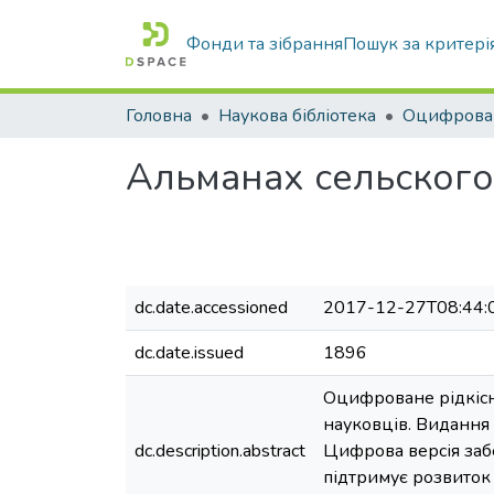
Фонди та зібрання
Пошук за критері
Головна
Наукова бібліотека
Альманах сельского 
dc.date.accessioned
2017-12-27T08:44:
dc.date.issued
1896
Оцифроване рідкісне
науковців. Видання 
dc.description.abstract
Цифрова версія заб
підтримує розвиток