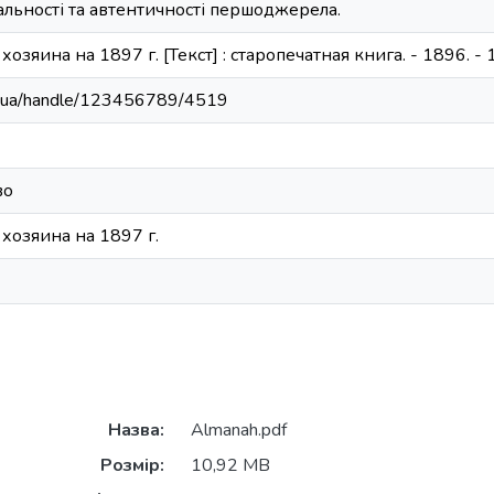
кальності та автентичності першоджерела.
озяина на 1897 г. [Текст] : старопечатная книга. - 1896. - 1
edu.ua/handle/123456789/4519
во
хозяина на 1897 г.
Назва:
Almanah.pdf
Розмір:
10,92 MB