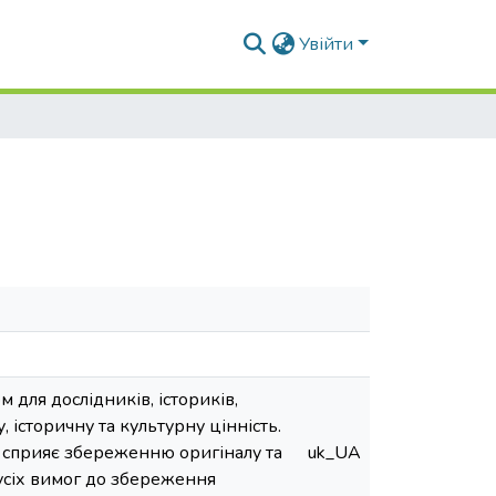
Увійти
для дослідників, істориків,
 історичну та культурну цінність.
, сприяє збереженню оригіналу та
uk_UA
усіх вимог до збереження