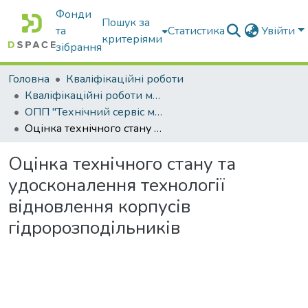
Фонди
Пошук за
та
Статистика
Увійти
критеріями
зібрання
Головна
Кваліфікаційні роботи
Кваліфікаційні роботи магістрів
ОПП "Технічний сервіс машин та обладнання сільськогосподарського виробництва"
Оцінка технічного стану та удосконалення технології відновлення корпусів гідророзподільників
Оцінка технічного стану та
удосконалення технології
відновлення корпусів
гідророзподільників