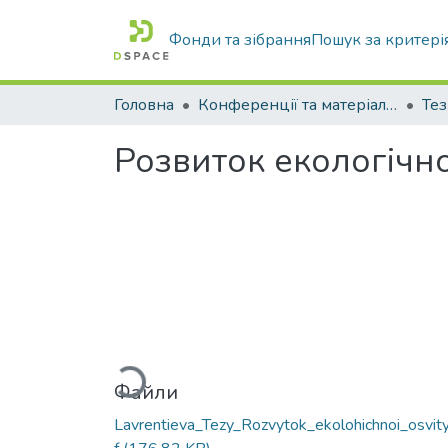
Фонди та зібрання
Пошук за критері
Головна
Конференції та матеріали конференцій
Тез
Розвиток екологічно
Вантажиться...
Файли
Lavrentieva_Tezy_Rozvytok_ekolohichnoi_osvity