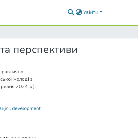
Увійти
 та перспективи
-практичної
ської молоді з
ерезня 2024 р.).
ація
,
development
измі: виклики та