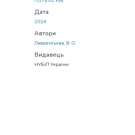
f
(176,82 KB)
Дата
2024
Автори
Лаврентьєва, В. О.
Видавець
НУБіП України