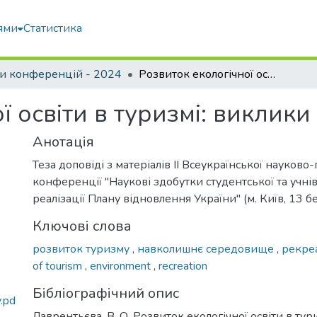
ями
Статистика
и конференцій - 2024
Розвиток екологічної освіти в туризмі: виклики та перспективи
ї освіти в туризмі: виклики
Анотація
Теза доповіді з матеріалів ІІ Всеукраїнської науково
конференції "Наукові здобутки студентської та учнів
реалізації Плану відновлення України" (м. Київ, 13 б
Ключові слова
розвиток туризму
,
навколишнє середовище
,
рекре
of tourism
,
environment
,
recreation
Бібліографічний опис
.pd
Лаврентьєва, В. О. Розвиток екологічної освіти в тур