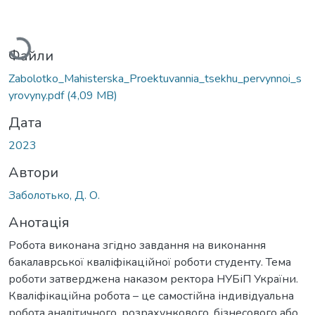
Вантажиться...
Файли
Zabolotko_Mahisterska_Proektuvannia_tsekhu_pervynnoi_s
yrovyny.pdf
(4,09 MB)
Дата
2023
Автори
Заболотько, Д. О.
Анотація
Робота виконана згідно завдання на виконання
бакалаврської кваліфікаційної роботи студенту. Тема
роботи затверджена наказом ректора НУБіП України.
Кваліфікаційна робота – це самостійна індивідуальна
робота аналітичного, розрахункового, бізнесового або