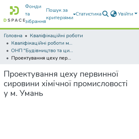
Фонди
Пошук за
та
Статистика
Увійти
критеріями
зібрання
Головна
Кваліфікаційні роботи
Кваліфікаційні роботи магістрів
ОНП "Будівництво та цивільна інженерія"
Проектування цеху первинної сировини хімічної промисловості у м. Умань
Проектування цеху первинної
сировини хімічної промисловості
у м. Умань