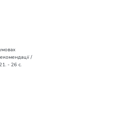
умовах
екомендації /
1. - 26 с.