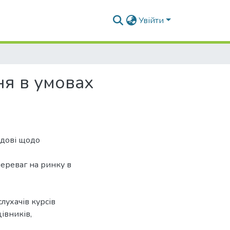
Увійти
ня в умовах
адові щодо
ереваг на ринку в
лухачів курсів
івників,