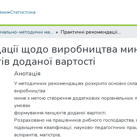
ями
Статистика
Навчально-методичні матеріали
Практичні рекомендації щодо виробництва миня в умовах формування ланцюгів доданої вартості
ації щодо виробництва ми
в доданої вартості
Анотація
У методичних рекомендаціях розкрито основні скл
виробництва
миня з метою створення додаткових порівняльних п
умовах
формування ланцюгів доданої вартості.
Розраховано на працівників рибного господарства, с
підвищення кваліфікації, науково-педагогічних прац
аспірантів, магістрів,