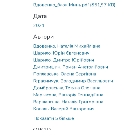
Вдовенко_блок Минь.pdf
(851,97 KB)
Дата
2021
Автори
Вдовенко, Наталія Михайлівна
Шарило, Юрій Євгенович
Шарило, Дмитро Юрійович
Дмитришин, Роман Анатолійович
Поплавська, Олена Сергіївна
Герасимчук, Володимир Васильович
Домбровська, Тетяна Олегівна
Маргасова, Вікторія Геннадіївна
Варшавська, Наталія Григорівна
Коваль, Валерій Вікторович
Показати 5 більше
ORCID