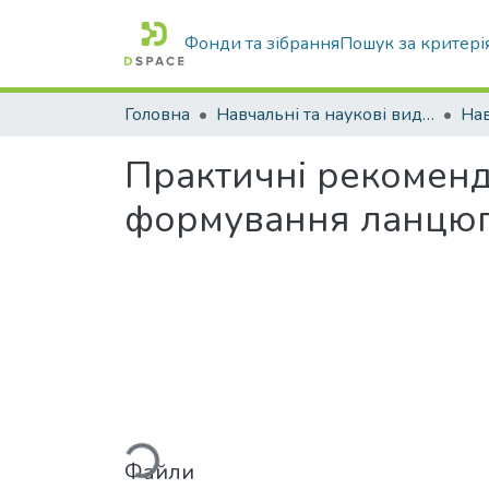
Фонди та зібрання
Пошук за критері
Головна
Навчальні та наукові видання
Практичні рекоменд
формування ланцюгі
Вантажиться...
Файли