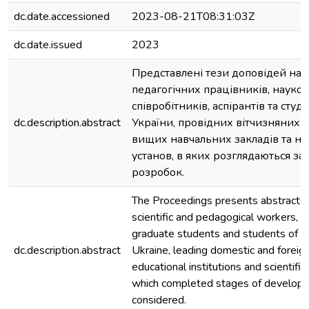
dc.date.accessioned
2023-08-21T08:31:03Z
dc.date.issued
2023
Представлені тези доповідей нау
педагогічних працівників, науко
співробітників, аспірантів та студ
dc.description.abstract
України, провідних вітчизняних 
вищих навчальних закладів та н
установ, в яких розглядаються за
розробок.
The Proceedings presents abstracts 
scientific and pedagogical workers, re
graduate students and students of 
dc.description.abstract
Ukraine, leading domestic and foreign
educational institutions and scientific i
which completed stages of develop
considered.