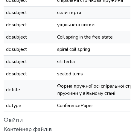
dc.subject
спіральна стрічкова пружина
dc.subject
сили тертя
dc.subject
ущільнені витки
dc.subject
Coil spring in the free state
dc.subject
spiral coil spring
dc.subject
sili tertia
dc.subject
sealed turns
Форма пружної осі спіральної стр
dc.title
пружини у вільному стані
dc.type
ConferencePaper
Файли
Контейнер файлів