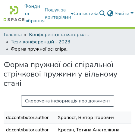
Фонди
Пошук за
та
Статистика
Увійти
критеріями
зібрання
Головна
Конференції та матеріали конференцій
Тези конференцій - 2023
Форма пружної осі спіральної стрічкової пружини у вільному стані
Форма пружної осі спіральної
стрічкової пружини у вільному
стані
Скорочена інформація про документ
dc.contributor.author
Хропост, Віктор Ігорович
dc.contributor.author
Кресан, Тетяна Анатоліївна