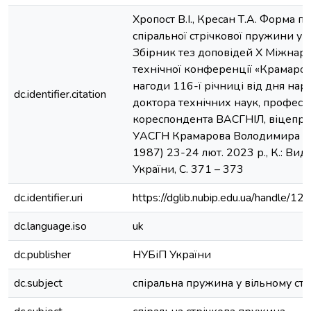
Хропост В.І., Кресан Т.А. Форма пр
спіральної стрічкової пружини у ві
Збірник тез доповідей Х Міжнар
технічної конференції «Крамаров
нагоди 116-ї річниці від дня на
dc.identifier.citation
доктора технічних наук, професор
кореспондента ВАСГНІЛ, віцепр
УАСГН Крамарова Володимира Са
1987) 23-24 лют. 2023 р., К.: Вид
України, С. 371 – 373
dc.identifier.uri
https://dglib.nubip.edu.ua/handle
dc.language.iso
uk
dc.publisher
НУБіП України
dc.subject
спіральна пружина у вільному ста