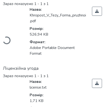
Зараз показуємо
1 - 1 з 1
Назва:
Khropost_V_Tezy_Forma_pruzhnoi
Вантажиться...
.pdf
Розмір:
526,94 KB
Формат:
Adobe Portable Document
Format
Ліцензійна угода
Зараз показуємо
1 - 1 з 1
Назва:
license.txt
Вантажиться...
Розмір:
1,71 KB