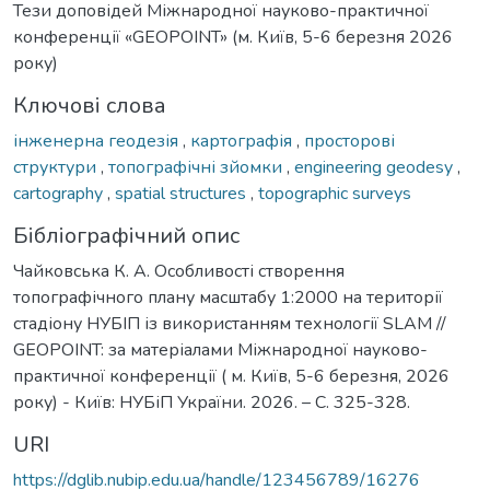
Тези доповідей Міжнародної науково-практичної
конференції «GEOPOINT» (м. Київ, 5-6 березня 2026
року)
Ключові слова
інженерна геодезія
,
картографія
,
просторові
структури
,
топографічні зйомки
,
engineering geodesy
,
cartography
,
spatial structures
,
topographic surveys
Бібліографічний опис
Чайковська К. А. Особливості створення
топографічного плану масштабу 1:2000 на території
стадіону НУБІП із використанням технології SLAM //
GEOPOINT: за матеріалами Міжнародної науково-
практичної конференції ( м. Київ, 5-6 березня, 2026
року) - Київ: НУБіП України. 2026. – С. 325-328.
URI
https://dglib.nubip.edu.ua/handle/123456789/16276