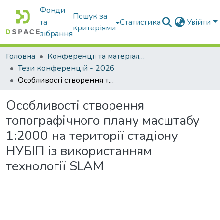
Фонди
Пошук за
та
Статистика
Увійти
критеріями
зібрання
Головна
Конференції та матеріали конференцій
Тези конференцій - 2026
Особливості створення топографічного плану масштабу 1:2000 на території стадіону НУБІП із використанням технології SLAM
Особливості створення
топографічного плану масштабу
1:2000 на території стадіону
НУБІП із використанням
технології SLAM