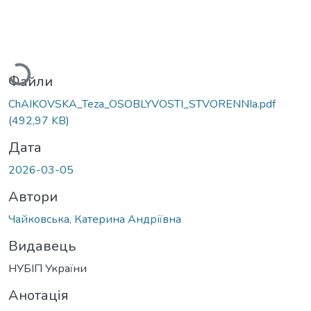
ажиться...
Файли
ChAIKOVSKA_Teza_OSOBLYVOSTI_STVORENNIa.pdf
(492,97 KB)
Дата
2026-03-05
Автори
Чайковська, Катерина Андріївна
Видавець
НУБІП України
Анотація