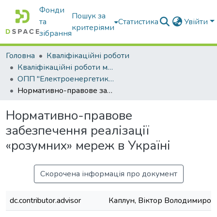
Фонди
Пошук за
та
Статистика
Увійти
критеріями
зібрання
Головна
Кваліфікаційні роботи
Кваліфікаційні роботи магістрів
ОПП "Електроенергетика, електротехніка та електромеханіка"
Нормативно-правове забезпечення реалізації «розумних» мереж в Україні
Нормативно-правове
забезпечення реалізації
«розумних» мереж в Україні
Скорочена інформація про документ
dc.contributor.advisor
Каплун, Віктор Володимиров