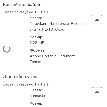
Контейнер файлів
Зараз показуємо
1 - 1 з 1
Назва:
Netovkani_Mahisterska_Rekonstr
uktsiia_PL-10_kV.pdf
Розмір:
2,28 MB
Вантажиться...
Формат:
Adobe Portable Document
Format
Ліцензійна угода
Зараз показуємо
1 - 1 з 1
Назва:
license.txt
Розмір: