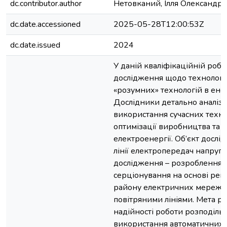
dc.contributor.author
Нетовканий, Ілля Олександр
dc.date.accessioned
2025-05-28T12:00:53Z
dc.date.issued
2024
У даній кваліфікаційній робо
дослідження щодо технологі
«розумних» технологій в ене
Дослідники детально аналіз
використання сучасних техно
оптимізації виробництва та
електроенергії. Об’єкт дослі
лінії електропередач напруг
дослідження – розроблення 
серціонування на основі рек
району електричних мереж н
повітряними лініями. Мета р
надійності роботи розподіл
використання автоматичних