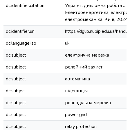
dc.identifier.citation
Україні : дипломна робота ... м
Електроенергетика, електрот
електромеханіка. Київ, 2024. 
dc.identifier.uri
https://dglib.nubip.edu.ua/ha
dc.language.iso
uk
dc.subject
електрична мережа
dc.subject
релейний захист
dc.subject
автоматика
dc.subject
підстанція
dc.subject
розподільна мережа
dc.subject
power grid
dc.subject
relay protection