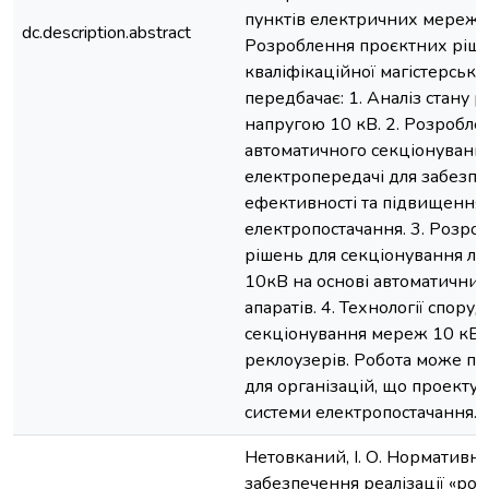
пунктів електричних мереж 
dc.description.abstract
Розроблення проєктних ріше
кваліфікаційної магістерсько
передбачає: 1. Аналіз стану
напругою 10 кВ. 2. Розробле
автоматичного секціонування
електропередачі для забезп
ефективності та підвищення 
електропостачання. 3. Розро
рішень для секціонування лі
10кВ на основі автоматични
апаратів. 4. Технології спору
секціонування мереж 10 кВ 
реклоузерів. Робота може пр
для організацій, що проектую
системи електропостачання.
Нетовканий, І. О. Нормативн
забезпечення реалізації «ро