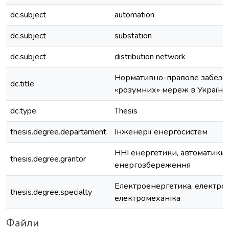
dc.subject
automation
dc.subject
substation
dc.subject
distribution network
Нормативно-правове забезпе
dc.title
«розумних» мереж в Україні
dc.type
Thesis
thesis.degree.departament
Інженерії енергосистем
ННІ енергетики, автоматики 
thesis.degree.grantor
енергозбереження
Електроенергетика, електрот
thesis.degree.specialty
електромеханіка
Файли