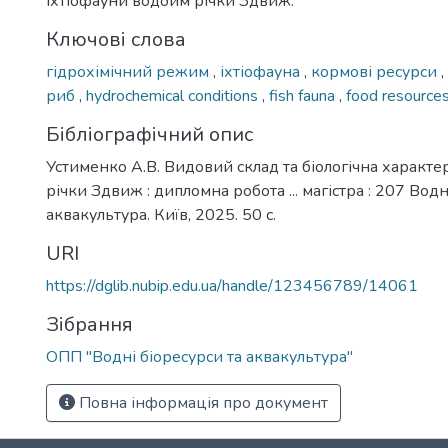
іхтіофауни водойм річки Здвиж.
Ключові слова
гідрохімічний режим
,
іхтіофауна
,
кормові ресурси
,
риб
,
hydrochemical conditions
,
fish fauna
,
food resource
Бібліографічний опис
Устименко А.В. Видовий склад та біологічна характе
річки Здвиж : дипломна робота ... магістра : 207 Водн
аквакультура. Київ, 2025. 50 с.
URI
https://dglib.nubip.edu.ua/handle/123456789/14061
Зібрання
ОПП "Водні біоресурси та аквакультура"
Повна інформація про документ