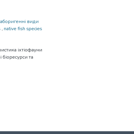
аборигенні види
s
,
native fish species
ристика іхтіофауни
і біоресурси та