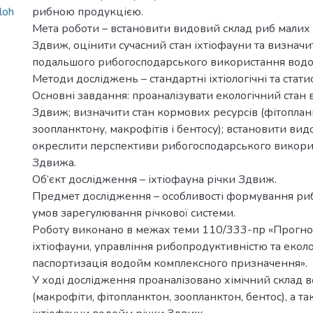
loh
рибною продукцією.
Мета роботи – встановити видовий склад риб малих
Здвиж, оцінити сучасний стан іхтіофауни та визнач
подальшого рибогосподарського використання водо
Методи досліджень – стандартні іхтіологічні та стати
Основні завдання: проаналізувати екологічний стан
Здвиж; визначити стан кормових ресурсів (фітоплан
зоопланктону, макрофітів і бентосу); встановити вид
окреслити перспективи рибогосподарського викор
Здвижа.
Об’єкт дослідження – іхтіофауна річки Здвиж.
Предмет дослідження – особливості формування ри
умов зарегулювання річкової системи.
Роботу виконано в межах теми 110/333-пр «Прогно
іхтіофауни, управління рибопродуктивністю та еколо
паспортизація водойм комплексного призначення».
У ході дослідження проаналізовано хімічний склад в
(макрофіти, фітопланктон, зоопланктон, бентос), а та