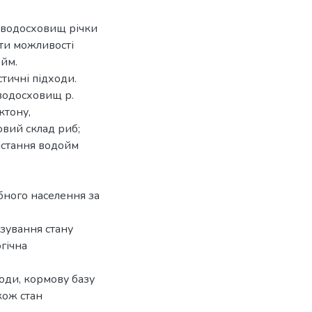
 водосховищ річки
ити можливості
йм.
стичні підходи.
 водосховищ р.
ктону,
овий склад риб;
истання водойм
бного населення за
зування стану
гічна
оди, кормову базу
кож стан