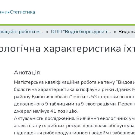
ями
Статистика
Кваліфікаційні роботи магістрів
ОПП "Водні біоресурси та аквакультура"
ологічна характеристика іх
Анотація
Магістерська кваліфікаційна робота на тему “Видови
біологічна характеристика іхтіофауни річки Здвиж 
району Київської області” містить 53 сторінки основн
доповненого 9 таблицями та 9 ілюстраціями. Перел
джерел налічує 41 позицію.
Актуальність дослідження. Вивчення екологічних ум
аналіз стану їх рибних ресурсів дозволяє обґрунтув
підвищення рибопродуктивності водойм і забезпеч