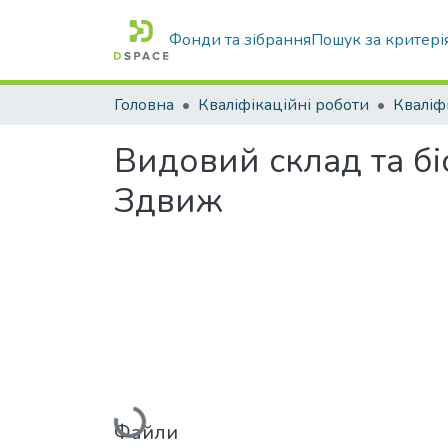
Фонди та зібрання
Пошук за критері
Головна
Кваліфікаційні роботи
Видовий склад та бі
Здвиж
Вантажиться...
Файли