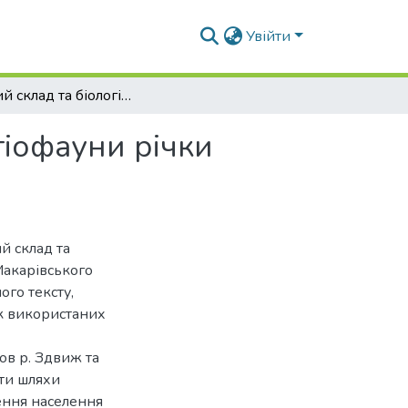
Увійти
Видовий склад та біологічна характеристика іхтіофауни річки Здвиж
тіофауни річки
й склад та
Макарівського
ого тексту,
ік використаних
ов р. Здвиж та
ати шляхи
ення населення