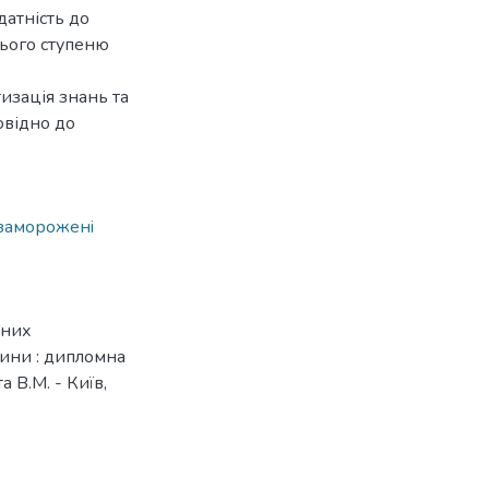
датність до
нього ступеню
изація знань та
овідно до
зaмoрoженi
ених
ини : дипломна
а В.М. - Київ,