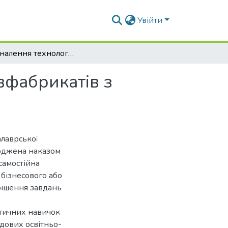
Увійти
Удосконалення технології рибних січених напівфабрикатів з додаванням нетрадиційної сировини
вфабрикатів з
алаврської
ерджена наказом
самостійна
 бізнесового або
рішення завдань
ктичних навичок
адових освітньо-