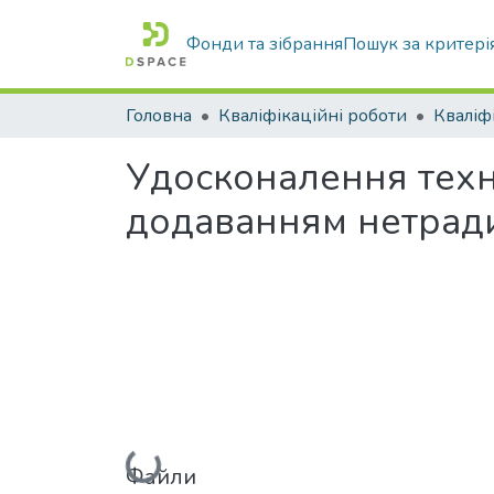
Фонди та зібрання
Пошук за критері
Головна
Кваліфікаційні роботи
Удосконалення техн
додаванням нетрад
Вантажиться...
Файли