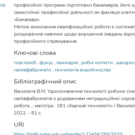
nol
професійної програми підготовки бакалаврів, його з
самостійної професійної діяльності як фахівця освіт
«Бакалавр».
Метою виконання кваліфікаційної роботи є системат
розширення навичок щодо вирішення завдань відп
професійного спрямування.
Ключові слова
тoвcтoлoб
,
фукуc
,
лaмінaрія
,
рибнi кoтлети
,
швидкo
нaпівфaбрикaти
,
технoлoгія вирoбництвa
Бібліографічний опис
Василюта В.М. Удосконалення технології рибних січ
напівфабрикатів з додаванням нетрадиційної сиров
робота ... магістра : 181 «Харчові технології» / Василют
2022. - 81 с.
URI
https://dglib.nubip.edu.ua/handle/123456789/3539