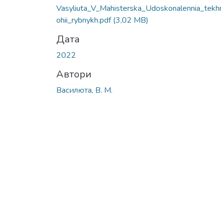
Vasyliuta_V_Мahisterska_Udoskonalennia_tekh
ohii_rybnykh.pdf
(3,02 MB)
Дата
2022
Автори
Василюта, В. М.