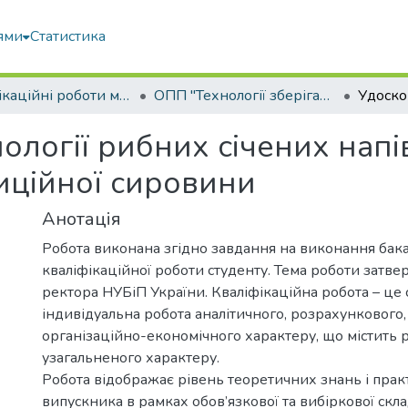
ями
Статистика
Кваліфікаційні роботи магістрів
ОПП "Технології зберігання та переробки водних біоресурсів"
ології рибних січених напі
иційної сировини
Анотація
Робота виконана згідно завдання на виконання бак
кваліфікаційної роботи студенту. Тема роботи затв
ректора НУБіП України. Кваліфікаційна робота – це 
індивідуальна робота аналітичного, розрахункового,
організаційно-економічного характеру, що містить 
узагальненого характеру.
Робота відображає рівень теоретичних знань і пра
випускника в рамках обов’язкової та вибіркової скл