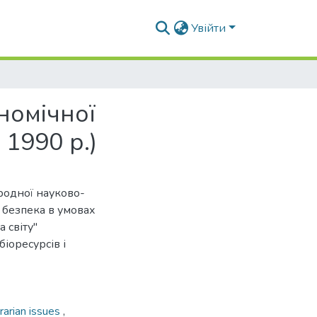
Увійти
номічної
 1990 р.)
ародної науково-
 безпека в умовах
 світу"
іоресурсів і
rarian issues
,