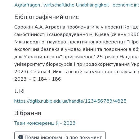
Agrarfragen
,
wirtschaftliche Unabhängigkeit
,
economic i
Бібліографічний опис
Сорокін А.А. Аграрна проблематика у проєкті Конце
самостійності і самоврядування м. Києва (січень 1990 
Міжнародної науково-практичної конференції "Про
екологічна безпека в умовах війни та повоєнної від
для України та світу" присвяченої 125-річчю Націон
університету біоресурсів і природокористування Укр
2023). Секція 4. Якість освіти та гуманітарна наука в 
2023. – С. 184 - 186
URI
https://dglib.nubip.edu.ua/handle/123456789/4825
Зібрання
Тези конференцій - 2023
Повна інформація про документ