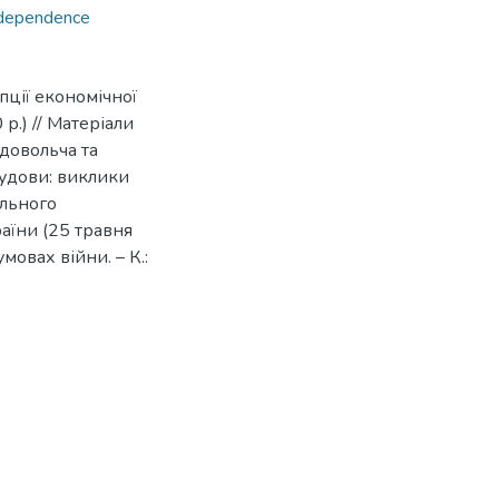
ndependence
пції економічної
р.) // Матеріали
довольча та
будови: виклики
ального
аїни (25 травня
умовах війни. – К.: