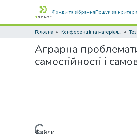
Фонди та зібрання
Пошук за критері
Головна
Конференції та матеріали конференцій
Тез
Аграрна проблемати
самостійності і само
Файли