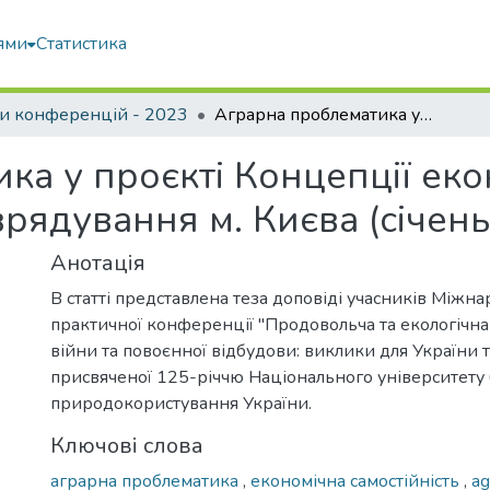
ями
Статистика
и конференцій - 2023
Аграрна проблематика у проєкті Концепції економічної самостійності і самоврядування м. Києва (січень 1990 р.)
ка у проєкті Концепції еко
врядування м. Києва (січень
Анотація
В статті представлена теза доповіді учасників Міжн
практичної конференції "Продовольча та екологічна
війни та повоєнної відбудови: виклики для України та
присвяченої 125-річчю Національного університету б
природокористування України.
Ключові слова
аграрна проблематика
,
економічна самостійність
,
ag