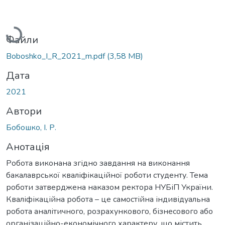
Вантажиться...
Файли
Boboshko_I_R_2021_m.pdf
(3,58 MB)
Дата
2021
Автори
Бобошко, І. Р.
Анотація
Робота виконана згідно завдання на виконання
бакалаврської кваліфікаційної роботи студенту. Тема
роботи затверджена наказом ректора НУБіП України.
Кваліфікаційна робота – це самостійна індивідуальна
робота аналітичного, розрахункового, бізнесового або
організаційно-економічного характеру, що містить