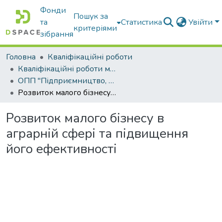
Фонди
Пошук за
та
Статистика
Увійти
критеріями
зібрання
Головна
Кваліфікаційні роботи
Кваліфікаційні роботи магістрів
ОПП "Підприємництво, торгівля та біржова діяльність"
Розвиток малого бізнесу в аграрній сфері та підвищення його ефективності
Розвиток малого бізнесу в
аграрній сфері та підвищення
його ефективності