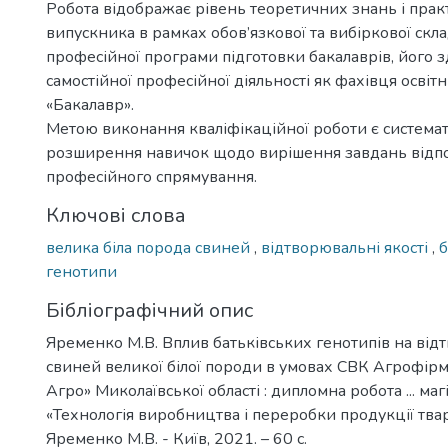
Робота відображає рівень теоретичних знань і пра
випускника в рамках обов’язкової та вибіркової скл
професійної програми підготовки бакалаврів, його з
самостійної професійної діяльності як фахівця освіт
«Бакалавр».
Метою виконання кваліфікаційної роботи є системат
розширення навичок щодо вирішення завдань відп
професійного спрямування.
Ключові слова
велика біла порода свиней
,
відтворювальні якості
,
б
генотипи
Бібліографічний опис
Яременко М.В. Вплив батьківських генотипів на відт
свиней великої білої породи в умовах СВК Агрофір
Агро» Миколаївської області : дипломна робота ... магі
«Технологія виробництва і переробки продукції тва
Яременко М.В. - Київ, 2021. – 60 с.