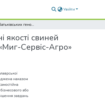
Увійти
Вплив батьківських генотипів на відтворювальні якості свиней великої білої породи в умовах СВК Агрофірми «Миг-Сервіс-Агро» Миколаївської області
і якості свиней
 «Миг-Сервіс-Агро»
алаврської
ерджена наказом
самостійна
 бізнесового або
рішення завдань