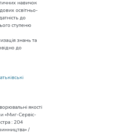
ктичних навичок
адових освітньо-
датність до
нього ступеню
изація знань та
овідно до
атьківські
ворювальні якості
ми «Миг-Сервіс-
стра : 204
ринництва» /