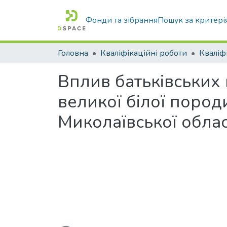
Фонди та зібрання
Пошук за критері
Головна
Кваліфікаційні роботи
Вплив батьківських 
великої білої поро
Миколаївської облас
Вантажиться...