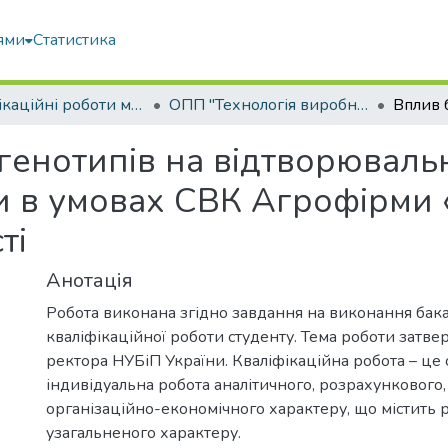
ями
Статистика
Кваліфікаційні роботи магістрів
ОПП "Технологія виробництва і переробки продукції тваринництва"
генотипів на відтворювальн
ди в умовах СВК Агрофірми
ті
Анотація
Робота виконана згідно завдання на виконання бак
кваліфікаційної роботи студенту. Тема роботи затв
ректора НУБіП України. Кваліфікаційна робота – це 
індивідуальна робота аналітичного, розрахункового,
організаційно-економічного характеру, що містить 
узагальненого характеру.