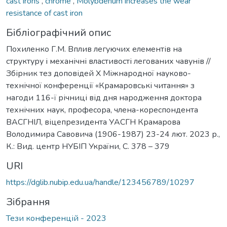
cast irons
,
chrome
,
Molybdenum increases the wear
resistance of cast iron
Бібліографічний опис
Похиленко Г.М. Вплив легуючих елементів на
структуру і механічні властивості легованих чавунів //
Збірник тез доповідей Х Міжнародної науково-
технічної конференції «Крамаровські читання» з
нагоди 116-ї річниці від дня народження доктора
технічних наук, професора, члена-кореспондента
ВАСГНІЛ, віцепрезидента УАСГН Крамарова
Володимира Савовича (1906-1987) 23-24 лют. 2023 р.,
К.: Вид. центр НУБІП України, С. 378 – 379
URI
https://dglib.nubip.edu.ua/handle/123456789/10297
Зібрання
Тези конференцій - 2023