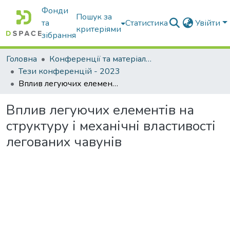
Фонди
Пошук за
та
Статистика
Увійти
критеріями
зібрання
Головна
Конференції та матеріали конференцій
Тези конференцій - 2023
Вплив легуючих елементів на структуру і механічні властивості легованих чавунів
Вплив легуючих елементів на
структуру і механічні властивості
легованих чавунів