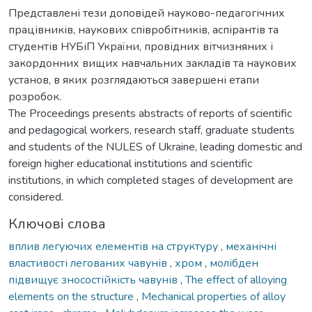
Представлені тези доповідей науково-педагогічних
працівників, наукових співробітників, аспірантів та
студентів НУБіП України, провідних вітчизняних і
закордонних вищих навчальних закладів та наукових
установ, в яких розглядаються завершені етапи
розробок.
The Proceedings presents abstracts of reports of scientific
and pedagogical workers, research staff, graduate students
and students of the NULES of Ukraine, leading domestic and
foreign higher educational institutions and scientific
institutions, in which completed stages of development are
considered.
Ключові слова
вплив легуючих елементів на структуру
,
механічні
властивості легованих чавунів
,
хром
,
молібден
підвищує зносостійкість чавунів
,
The effect of alloying
elements on the structure
,
Mechanical properties of alloy