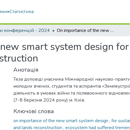
ями
Статистика
и конференцій - 2024
On importance of the new smart system design for sustainable ukrainian cities and lands reconstruction
new smart system design for 
struction
Анотація
Теза доповіді учасника Міжнародної науково-практ
молодих вчених, студентів та аспірантів «Землеустрі
діяльність в умовах війни та післявоєнного відновлен
(7-8 березня 2024 року) м. Київ.
Ключові слова
on importance of the new smart system design
,
for susta
and lands reconstruction
,
ecosystem had suffered treme