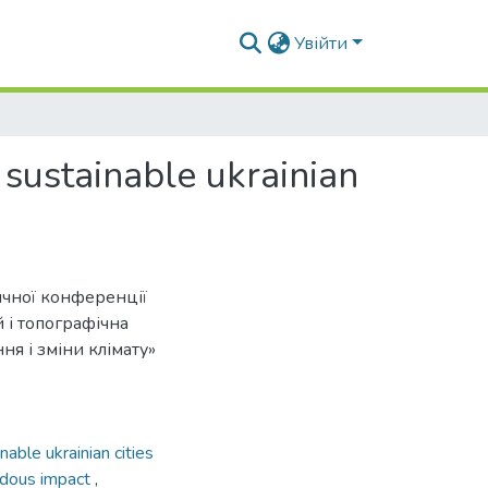
Увійти
sustainable ukrainian
ичної конференції
й і топографічна
ня і зміни клімату»
inable ukrainian cities
ndous impact
,