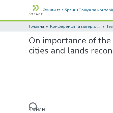
Фонди та зібрання
Пошук за критері
Головна
Конференції та матеріали конференцій
Тез
On importance of the 
cities and lands recon
Вантажиться...
Файли