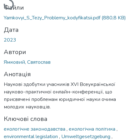
Файли
Yamkovyi_S_Tezy_Problemy_kodyfikatsii.pdf
(880,8 KB)
Дата
2023
Автори
Ямковий, Святослав
Анотація
Наукові здобутки учасників ХVІ Всеукраїнської
науково-практичної онлайн-конференції, що
присвячені проблемам юридичної науки очима
молодих науковців.
Ключові слова
екологічне законодавства
,
екологічна політика
,
environmental legislation
,
Umweltgesetzgebung
,