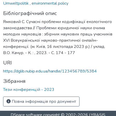
Umweltpolitik
,
environmental policy
Бібліографічний опис
Ямковий С. Сучасні проблеми кодифікації екологічного
законодавства // Проблеми юридичної науки очима
молодих науковців : збірник наукових праць учасників
ХVІ Всеукраїнської науково-практичної онлайн-
конференції. (м. Київ, 16 листопада 2023 р.) / уклад.
В.О. Качур. - К. : , 2023. - С. 174 - 177
URI
https://dglib.nubip.edu.ua/handle/123456789/5384
Зібрання
Тези конференцій - 2023
Повна інформація про документ
DSpace software
copyright © 2002-2026
LYRASIS