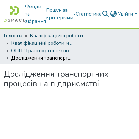
Фонди
Пошук за
та
Статистика
Увійти
критеріями
зібрання
Головна
Кваліфікаційні роботи
Кваліфікаційні роботи магістрів
ОПП "Транспортні технології на автомобільному транспорті"
Дослідження транспортних процесів на підприємстві
Дослідження транспортних
процесів на підприємстві
ажиться...