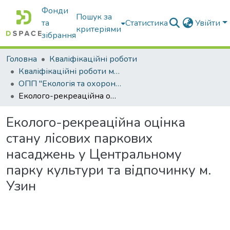
Фонди
Пошук за
та
Статистика
Увійти
критеріями
зібрання
Головна
Кваліфікаційні роботи
Кваліфікаційні роботи магістрів
ОПП "Екологія та охорона навколишнього середовища"
Еколого-рекреаційна оцінка стану лісових паркових насаджень у Центральному парку культури та відпочинку м. Узин
Еколого-рекреаційна оцінка
стану лісових паркових
насаджень у Центральному
парку культури та відпочинку м.
Узин