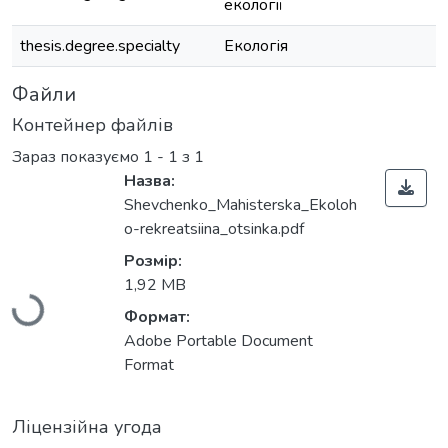
екології
thesis.degree.specialty
Екологія
Файли
Контейнер файлів
Зараз показуємо
1 - 1 з 1
Назва:
Shevchenko_Мahisterska_Ekoloh
o-rekreatsiina_otsinka.pdf
Вантажиться...
Розмір:
1,92 MB
Формат:
Adobe Portable Document
Format
Ліцензійна угода