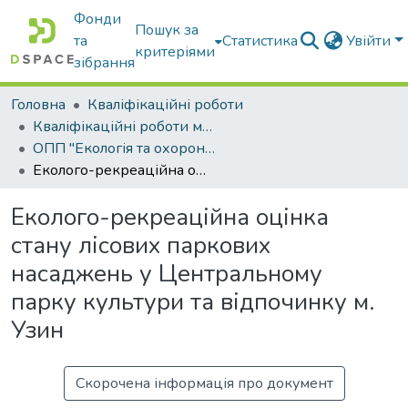
Фонди
Пошук за
та
Статистика
Увійти
критеріями
зібрання
Головна
Кваліфікаційні роботи
Кваліфікаційні роботи магістрів
ОПП "Екологія та охорона навколишнього середовища"
Еколого-рекреаційна оцінка стану лісових паркових насаджень у Центральному парку культури та відпочинку м. Узин
Еколого-рекреаційна оцінка
стану лісових паркових
насаджень у Центральному
парку культури та відпочинку м.
Узин
Скорочена інформація про документ