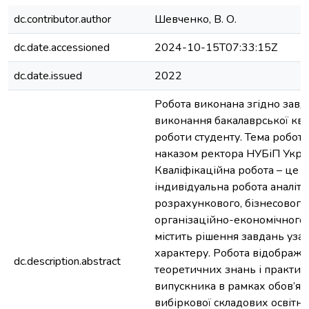
dc.contributor.author
Шевченко, В. О.
dc.date.accessioned
2024-10-15T07:33:15Z
dc.date.issued
2022
Робота виконана згідно завд
виконання бакалаврської ква
роботи студенту. Тема робот
наказом ректора НУБіП Укра
Кваліфікаційна робота – це с
індивідуальна робота аналіти
розрахункового, бізнесового
організаційно-економічного 
містить рішення завдань уза
характеру. Робота відобража
dc.description.abstract
теоретичних знань і практи
випускника в рамках обов’язк
вибіркової складових освітн