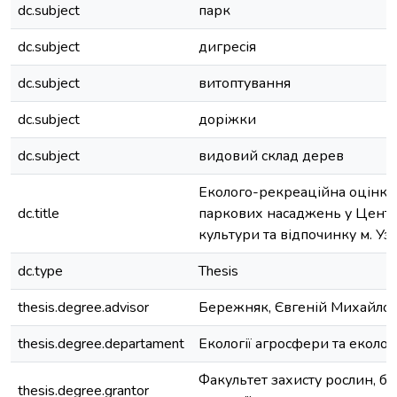
dc.subject
парк
dc.subject
дигресія
dc.subject
витоптування
dc.subject
доріжки
dc.subject
видовий склад дерев
Еколого-рекреаційна оцінка 
dc.title
паркових насаджень у Цент
культури та відпочинку м. Уз
dc.type
Thesis
thesis.degree.advisor
Бережняк, Євгеній Михайло
thesis.degree.departament
Екології агросфери та еколо
Факультет захисту рослин, бі
thesis.degree.grantor