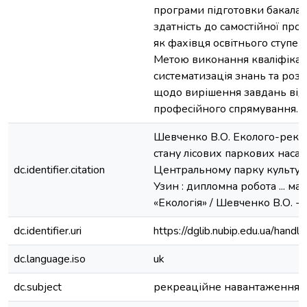
програми підготовки бакалав
здатність до самостійної проф
як фахівця освітнього ступен
Метою виконання кваліфікац
систематизація знань та ро
щодо вирішення завдань від
професійного спрямування.
Шевченко В.О. Еколого-рекр
стану лісових паркових наса
dc.identifier.citation
Центральному парку культури
Узин : дипломна робота ... маг
«Екологія» / Шевченко В.О. - К
dc.identifier.uri
https://dglib.nubip.edu.ua/ha
dc.language.iso
uk
dc.subject
рекреаційне навантаження