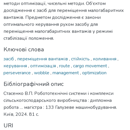
методи оптимізації, чисельні методи. Об’єктом
дослідження є засіб для переміщення малогабаритних
вантажів. Предметом дослідження є закони
оптимального керування рухом засобу для
переміщення малогабаритних вантажів у режимі
стабілізації положення.
Ключові слова
засіб
,
переміщення вантажів
,
стійкість
,
коливання
,
керування
,
оптимізація
,
route
,
cargo movement
,
perseverance
,
wobble
,
management
,
optimization
Бібліографічний опис
Стасенко В.П. Робототехнічні системи і комплекси
сільськогосподарського виробництва : дипломна
робота … магістра : 133 Галузеве машинобудування.
Київ, 2024. 81 с.
URI