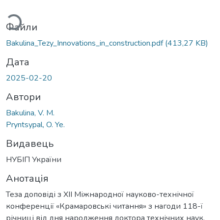
иться...
Файли
Bakulina_Tezy_Innovations_in_construction.pdf
(413,27 KB)
Дата
2025-02-20
Автори
Bakulina, V. M.
Pryntsypal, O. Ye.
Видавець
НУБІП України
Анотація
Теза доповіді з XII Міжнародної науково-технічної
конференції «Крамаровські читання» з нагоди 118-ї
річниці від дня народження доктора технічних наук,