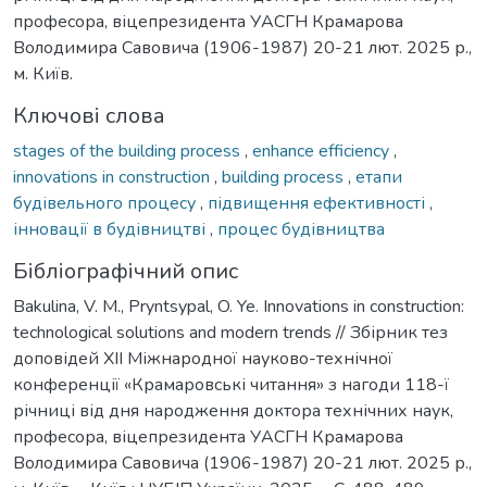
професора, віцепрезидента УАСГН Крамарова
Володимира Савовича (1906-1987) 20-21 лют. 2025 р.,
м. Київ.
Ключові слова
stages of the building process
,
enhance efficiency
,
innovations in construction
,
building process
,
етапи
будівельного процесу
,
підвищення ефективності
,
інновації в будівництві
,
процес будівництва
Бібліографічний опис
Bakulina, V. M., Pryntsypal, O. Ye. Innovations in construction:
technological solutions and modern trends // Збірник тез
доповідей XII Міжнародної науково-технічної
конференції «Крамаровські читання» з нагоди 118-ї
річниці від дня народження доктора технічних наук,
професора, віцепрезидента УАСГН Крамарова
Володимира Савовича (1906-1987) 20-21 лют. 2025 р.,