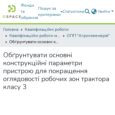
Фонди
Пошук за
та
Статистика
Увійти
критеріями
зібрання
Головна
Кваліфікаційні роботи
Кваліфікаційні роботи магістрів
ОПП "Агроінженерія"
Обґрунтувати основні конструкційні параметри пристрою для покращення оглядовості робочих зон трактора класу 3
Обґрунтувати основні
конструкційні параметри
пристрою для покращення
оглядовості робочих зон трактора
класу 3