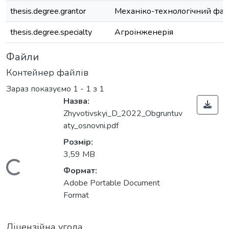
thesis.degree.grantor
Механіко-технологічний фак
thesis.degree.specialty
Агроінженерія
Файли
Контейнер файлів
Зараз показуємо
1 - 1 з 1
Назва:
Zhyvotivskyi_D_2022_Obgruntuv
aty_osnovni.pdf
Розмір:
3,59 MB
Вантажиться...
Формат:
Adobe Portable Document
Format
Ліцензійна угода