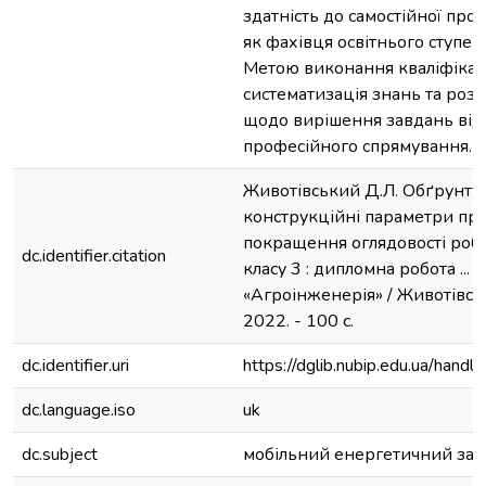
здатність до самостійної проф
як фахівця освітнього ступен
Метою виконання кваліфікац
систематизація знань та ро
щодо вирішення завдань від
професійного спрямування.
Животівський Д.Л. Обґрунтув
конструкційні параметри пр
покращення оглядовості роб
dc.identifier.citation
класу 3 : дипломна робота ... м
«Агроінженерія» / Животівськ
2022. - 100 с.
dc.identifier.uri
https://dglib.nubip.edu.ua/ha
dc.language.iso
uk
dc.subject
мобільний енергетичний зас