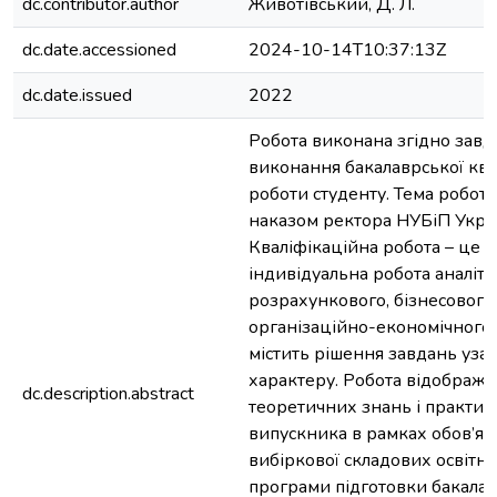
dc.contributor.author
Животівський, Д. Л.
dc.date.accessioned
2024-10-14T10:37:13Z
dc.date.issued
2022
Робота виконана згідно завд
виконання бакалаврської ква
роботи студенту. Тема робот
наказом ректора НУБіП Укра
Кваліфікаційна робота – це с
індивідуальна робота аналіти
розрахункового, бізнесового
організаційно-економічного 
містить рішення завдань уза
характеру. Робота відобража
dc.description.abstract
теоретичних знань і практи
випускника в рамках обов’язк
вибіркової складових освітн
програми підготовки бакалав