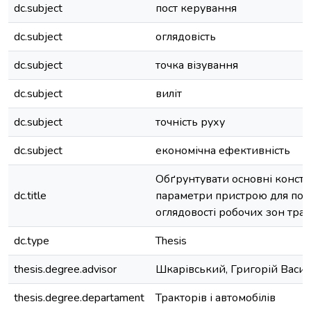
dc.subject
пост керування
dc.subject
оглядовість
dc.subject
точка візування
dc.subject
виліт
dc.subject
точність руху
dc.subject
економічна ефективність
Обґрунтувати основні констр
dc.title
параметри пристрою для по
оглядовості робочих зон трак
dc.type
Thesis
thesis.degree.advisor
Шкарівський, Григорій Васи
thesis.degree.departament
Тракторів і автомобілів