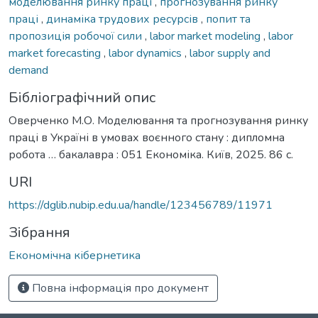
моделювання ринку праці
,
прогнозування ринку
праці
,
динаміка трудових ресурсів
,
попит та
пропозиція робочої сили
,
labor market modeling
,
labor
market forecasting
,
labor dynamics
,
labor supply and
demand
Бібліографічний опис
Оверченко М.О. Моделювання та прогнозування ринку
праці в Україні в умовах воєнного стану : дипломна
робота … бакалавра : 051 Економіка. Київ, 2025. 86 с.
URI
https://dglib.nubip.edu.ua/handle/123456789/11971
Зібрання
Економічна кібернетика
Повна інформація про документ