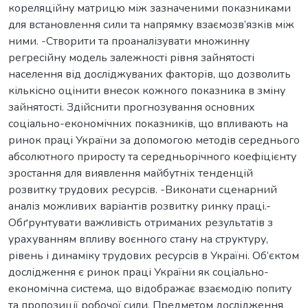
кореляційну матрицю між зазначеними показниками
для встановлення сили та напрямку взаємозв’язків між
ними. -Створити та проаналізувати множинну
регресійну модель залежності рівня зайнятості
населення від досліджуваних факторів, що дозволить
кількісно оцінити внесок кожного показника в зміну
зайнятості. Здійснити прогнозування основних
соціально-економічних показників, що впливають на
ринок праці України за допомогою методів середнього
абсолютного приросту та середньорічного коефіцієнту
зростання для виявлення майбутніх тенденцій
розвитку трудових ресурсів. -Виконати сценарний
аналіз можливих варіантів розвитку ринку праці.-
Обґрунтувати важливість отриманих результатів з
урахуванням впливу воєнного стану на структуру,
рівень і динаміку трудових ресурсів в Україні. Об’єктом
дослідження є ринок праці України як соціально-
економічна система, що відображає взаємодію попиту
та пропозиції робочої сили. Предметом дослідження