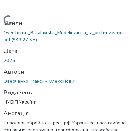
Вантажиться...
Файли
Overchenko_Bakalavrska_Modeliuvannia_ta_prohnozuvannia.
pdf
(943,27 KB)
Дата
2025
Автори
Оверченко, Максим Олексійович
Видавець
НУБІП України
Анотація
Внаслідок збройної агресії рф Україна зазнала глибокої
соціально-економічної трансформації, що особливо