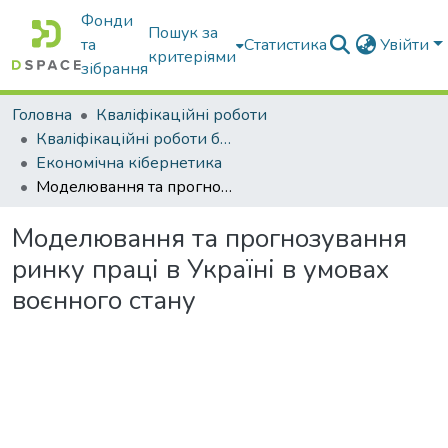
Фонди
Пошук за
та
Статистика
Увійти
критеріями
зібрання
Головна
Кваліфікаційні роботи
Кваліфікаційні роботи бакалаврів
Економічна кібернетика
Моделювання та прогнозування ринку праці в Україні в умовах воєнного стану
Моделювання та прогнозування
ринку праці в Україні в умовах
воєнного стану