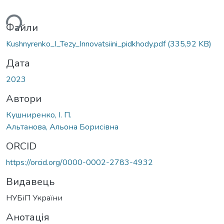
ься...
Файли
Kushnyrenko_I_Tezy_Innovatsiini_pidkhody.pdf
(335,92 KB)
Дата
2023
Автори
Кушниренко, І. П.
Альтанова, Альона Борисівна
ORCID
https://orcid.org/0000-0002-2783-4932
Видавець
НУБіП України
Анотація