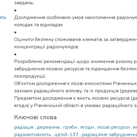
завдань:
•
tsi
Дослідження особливих умов накопичення радіонукл
колодах та відкладах
•
Оцінити безпеку споживачів хімікатів за затвердж
концентрації радіонуклідів.
•
Розроблено рекомендації щодо зниження ризику р
забруднення лісових ресурсів та підвищення безпе
лісопродукції.
Об’єктом дослідження є лісові екосистеми Рівненської
зазнали радіаційного впливу, та їх продукція (дереви
Предметом дослідження є якість лісових ресурсів (д
ягоди) у Рівненській області в умовах радіаційного 
Ключові слова
радіація
,
деревина
,
гриби
,
ягоди
,
лісові ресурси
,
я
радіоактивність
,
цезій-137
,
радіаційне забруднен