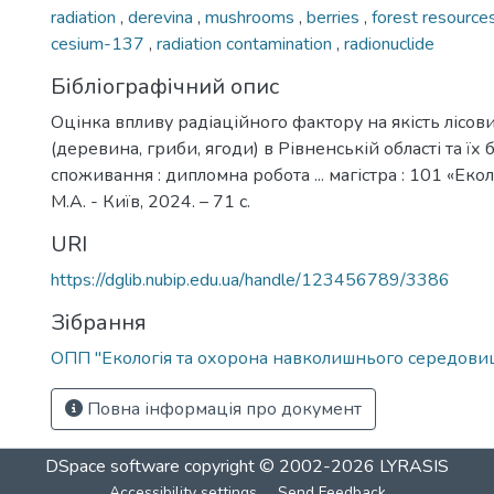
radiation
,
derevina
,
mushrooms
,
berries
,
forest resource
cesium-137
,
radiation contamination
,
radionuclide
Бібліографічний опис
Оцінка впливу радіаційного фактору на якість лісов
(деревина, гриби, ягоди) в Рівненській області та їх 
споживання : дипломна робота ... магістра : 101 «Еко
М.А. - Київ, 2024. – 71 с.
URI
https://dglib.nubip.edu.ua/handle/123456789/3386
Зібрання
ОПП "Екологія та охорона навколишнього середови
Повна інформація про документ
DSpace software
copyright © 2002-2026
LYRASIS
Accessibility settings
Send Feedback