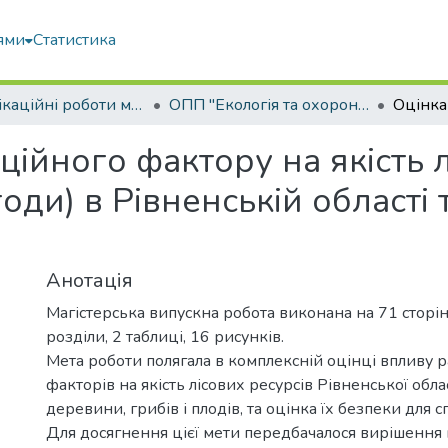
ями
Статистика
Кваліфікаційні роботи магістрів
ОПП "Екологія та охорона навколишнього середовища"
ційного фактору на якість л
оди) в Рівненській області 
Анотація
Магістерська випускна робота виконана на 71 сторін
розділи, 2 таблиці, 16 рисунків.
Мета роботи полягала в комплексній оцінці впливу 
факторів на якість лісових ресурсів Рівненської обла
деревини, грибів і плодів, та оцінка їх безпеки для 
Для досягнення цієї мети передбачалося вирішення