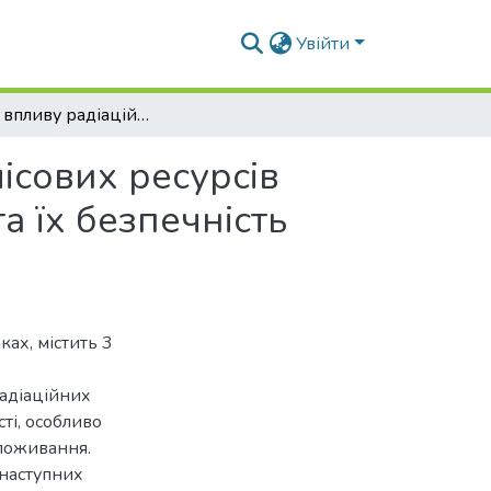
Увійти
Оцінка впливу радіаційного фактору на якість лісових ресурсів (деревина, гриби, ягоди) в Рівненській області та їх безпечність для споживання
ісових ресурсів
та їх безпечність
ках, містить 3
радіаційних
сті, особливо
споживання.
 наступних