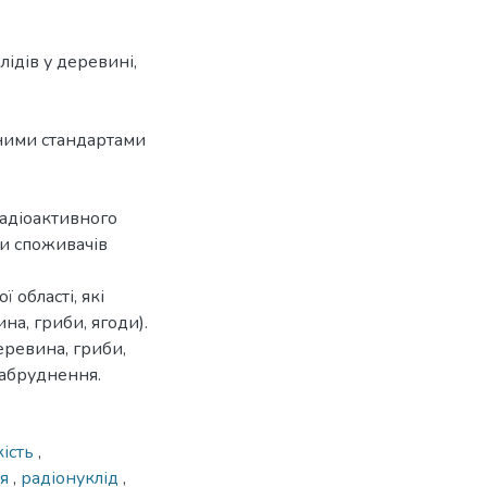
ідів у деревині,
еними стандартами
адіоактивного
ки споживачів
 області, які
на, гриби, ягоди).
еревина, гриби,
забруднення.
кість
,
ня
,
радіонуклід
,