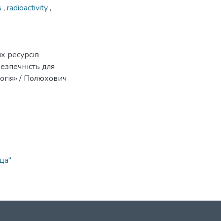
s
,
radioactivity
,
их ресурсів
безпечність для
логія» / Полюхович
ща"