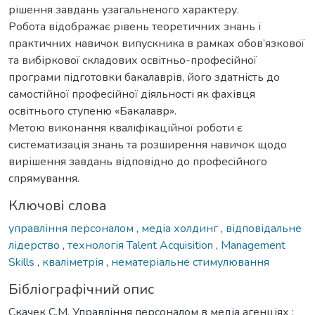
рішення завдань узагальненого характеру.
Робота відображає рівень теоретичних знань і
практичних навичок випускника в рамках обов’язкової
та вибіркової складових освітньо-професійної
програми підготовки бакалаврів, його здатність до
самостійної професійної діяльності як фахівця
освітнього ступеню «Бакалавр».
Метою виконання кваліфікаційної роботи є
систематизація знань та розширення навичок щодо
вирішення завдань відповідно до професійного
спрямування.
Ключові слова
управління персоналом
,
медіа холдинг
,
відповідальне
лідерство
,
технологія Talent Acquisition
,
Management
Skills
,
кваліметрія
,
нематеріальне стимулювання
Бібліографічний опис
Скачек С.М. Управління персоналом в медіа агенціях :