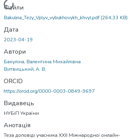
Вантажиться...
Файли
Bakulina_Tezy_Vplyv_vybukhovykh_khvyl.pdf
(264,33 KB)
Дата
2023-04-19
Автори
Бакуліна, Валентина Михайлівна
Витвицький, А. В.
ORCID
https://orcid.org/0000-0003-0849-9697
Видавець
НУБіП України
Анотація
Теза доповіді учасника ХXІI Міжнародної онлайн-