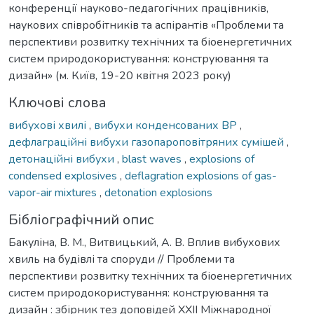
конференції науково-педагогічних працівників,
наукових співробітників та аспірантів «Проблеми та
перспективи розвитку технічних та біоенергетичних
систем природокористування: конструювання та
дизайн» (м. Київ, 19-20 квітня 2023 року)
Ключові слова
вибухові хвилі
,
вибухи конденсованих ВР
,
дефлаграційні вибухи газопароповітряних сумішей
,
детонаційні вибухи
,
blast waves
,
explosions of
condensed explosives
,
deflagration explosions of gas-
vapor-air mixtures
,
detonation explosions
Бібліографічний опис
Бакуліна, В. М., Витвицький, А. В. Вплив вибухових
хвиль на будівлі та споруди // Проблеми та
перспективи розвитку технічних та біоенергетичних
систем природокористування: конструювання та
дизайн : збірник тез доповідей ХXІI Міжнародної