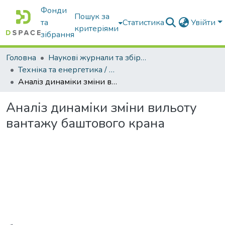
Фонди
Пошук за
та
Статистика
Увійти
критеріями
зібрання
Головна
Наукові журнали та збірники видань
Техніка та енергетика / Machinery & Energetics
Аналіз динаміки зміни вильоту вантажу баштового крана
Аналіз динаміки зміни вильоту
вантажу баштового крана