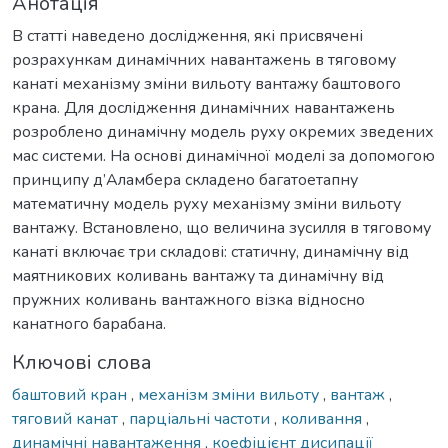
Анотація
В статті наведено дослідження, які присвячені
розрахункам динамічних навантажень в тяговому
канаті механізму зміни вильоту вантажу баштового
крана. Для дослідження динамічних навантажень
розроблено динамічну модель руху окремих зведених
мас системи. На основі динамічної моделі за допомогою
принципу д’Аламбера складено багатоетапну
математичну модель руху механізму зміни вильоту
вантажу. Встановлено, що величина зусилля в тяговому
канаті включає три складові: статичну, динамічну від
маятникових коливань вантажу та динамічну від
пружних коливань вантажного візка відносно
канатного барабана.
Ключові слова
баштовий кран
,
механізм зміни вильоту
,
вантаж
,
тяговий канат
,
парціальні частоти
,
коливання
,
динамічні навантаження
,
коефіцієнт дисипації