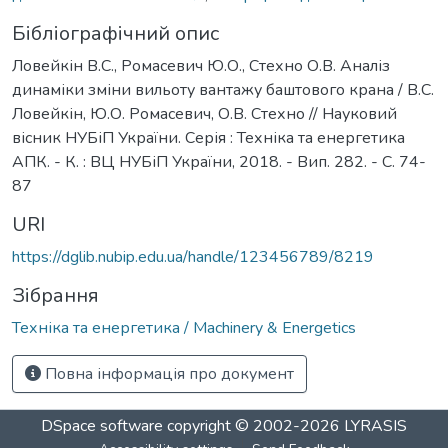
Бібліографічний опис
Ловейкін В.С., Ромасевич Ю.О., Стехно О.В. Аналіз
динаміки зміни вильоту вантажу баштового крана / В.С.
Ловейкін, Ю.О. Ромасевич, О.В. Стехно // Науковий
вісник НУБіП України. Серія : Техніка та енергетика
АПК. - К. : ВЦ НУБіП України, 2018. - Вип. 282. - С. 74-
87
URI
https://dglib.nubip.edu.ua/handle/123456789/8219
Зібрання
Техніка та енергетика / Machinery & Energetics
Повна інформація про документ
DSpace software
copyright © 2002-2026
LYRASIS