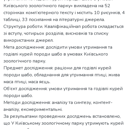
Київського зоологічного парку» викладена на 52
сторінках комп’ютерного тексту і містить 10 рисунків, 4
таблиці, 33 посилання на літературні джерела.
Структура роботи. Кваліфікаційнап робота складається
зі вступу, чотирьох розділів, висновків та списку
використаних джерел.
Мета дослідження: дослідити умови утримання та
годівлі курей породи шабо в умовах Київського
зоологічного парку.
Предмет дослідження: раціони для годівлі курей
породи шабо, обладнання для утримання птиці, жива
маса птиці, маса яєць.
Об’єкт дослідження: умови утримання та годівлі курей
породи шабо.
Методи дослідження: аналізу та синтезу, контент-
аналізу, ексмериментальні.
За резульатами проведених дослджень встановлено,
що У Київському зоологічному парку утримують курей