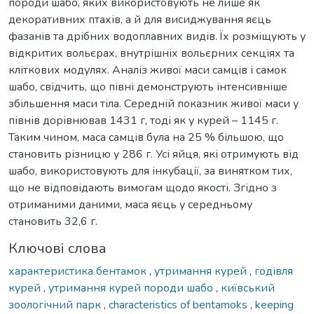
породи шабо, яких використовують не лише як
декоративних птахів, а й для висиджування яєць
фазанів та дрібних водоплавних видів. Їх розміщують у
відкритих вольєрах, внутрішніх вольєрних секціях та
кліткових модулях. Аналіз живої маси самців і самок
шабо, свідчить, що півні демонструють інтенсивніше
збільшення маси тіла. Середній показник живої маси у
півнів дорівнював 1431 г, тоді як у курей – 1145 г.
Таким чином, маса самців була на 25 % більшою, що
становить різницю у 286 г. Усі яйця, які отримують від
шабо, використовують для інкубації, за винятком тих,
що не відповідають вимогам щодо якості. Згідно з
отриманими даними, маса яєць у середньому
становить 32,6 г.
Ключові слова
характеристика бентамок
,
утримання курей
,
годівля
курей
,
утримання курей породи шабо
,
київський
зоологічний парк
,
characteristics of bentamoks
,
keeping