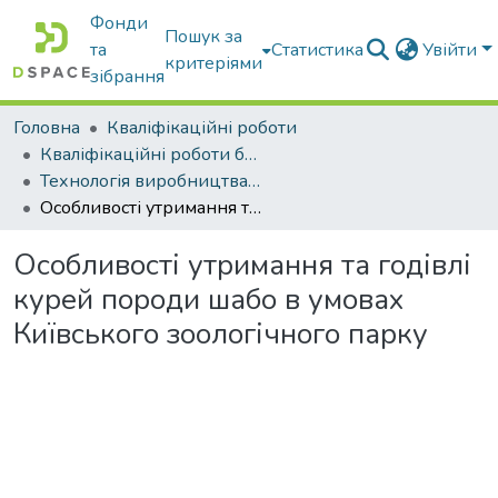
Фонди
Пошук за
та
Статистика
Увійти
критеріями
зібрання
Головна
Кваліфікаційні роботи
Кваліфікаційні роботи бакалаврів
Технологія виробництва і переробки продукції тваринництва
Особливості утримання та годівлі курей породи шабо в умовах Київського зоологічного парку
Особливості утримання та годівлі
курей породи шабо в умовах
Київського зоологічного парку