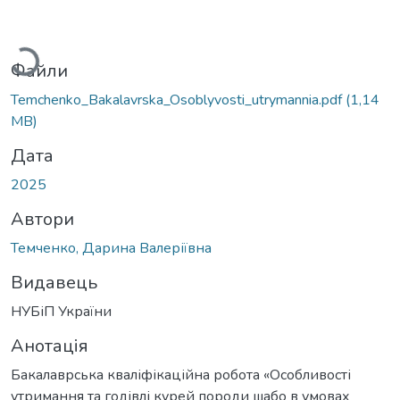
Вантажиться...
Файли
Temchenko_Bakalavrska_Osoblyvosti_utrymannia.pdf
(1,14
MB)
Дата
2025
Автори
Темченко, Дарина Валеріївна
Видавець
НУБіП України
Анотація
Бакалаврська кваліфікаційна робота «Особливості
утримання та годівлі курей породи шабо в умовах