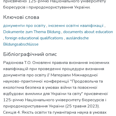
присвяченої 125-річчю Національного університету
біоресурсів і природокористування України.
Ключові слова
документи про освіту
,
іноземні освітні кваліфікації
,
Dokumente zum Thema Bildung
,
documents about education
,
foreign educational qualifications
,
ausländische
Bildungsabschlüsse
Бібліографічний опис
Радіонова Т.О. Оновлені правила визнання іноземних
кваліфікацій при проведенні процедури визнання
документів про освіту // Матеріали Міжнародної
науково-практичної конференції "Продовольча та
екологічна безпека в умовах війни та повоєнної
відбудови: виклики для України та світу" присвяченої
125-річчю Національного університету біоресурсів і
природокористування України (25 травня 2023).
Секція 4. Якість освіти та гуманітарна наука в умовах