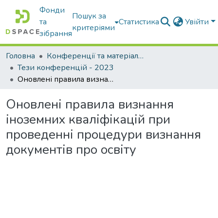
Фонди
Пошук за
та
Статистика
Увійти
критеріями
зібрання
Головна
Конференції та матеріали конференцій
Тези конференцій - 2023
Оновлені правила визнання іноземних кваліфікацій при проведенні процедури визнання документів про освіту
Оновлені правила визнання
іноземних кваліфікацій при
проведенні процедури визнання
документів про освіту