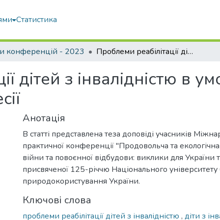
ями
Статистика
и конференцій - 2023
Проблеми реабілітації дітей з інвалідністю в умовах пандемії Covid-19 та військової агресії
ї дітей з інвалідністю в ум
сії
Анотація
В статті представлена теза доповіді учасників Міжн
практичної конференції "Продовольча та екологічна
війни та повоєнної відбудови: виклики для України та
присвяченої 125-річчю Національного університету б
природокористування України.
Ключові слова
проблеми реабілітації дітей з інвалідністю
,
діти з ін