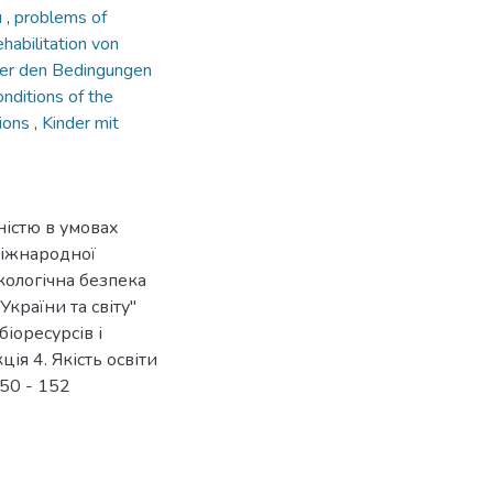
и
,
problems of
abilitation von
ter den Bedingungen
conditions of the
tions
,
Kinder mit
ністю в умовах
 Міжнародної
кологічна безпека
України та світу"
іоресурсів і
ія 4. Якість освіти
150 - 152