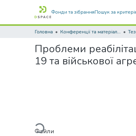
Фонди та зібрання
Пошук за критері
Головна
Конференції та матеріали конференцій
Тез
Проблеми реабілітаці
19 та військової агре
Вантажиться...
Файли