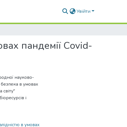
Увійти
овах пандемії Covid-
ародної науково-
 безпека в умовах
 світу"
іоресурсів і
валідністю в умовах