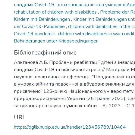
пандемії Covid-19
,
діти з інвалідністю в умовах війн
rehabilitation of children with disabilities
,
Probleme der Reh
Kindern mit Behinderungen
,
Kinder mit Behinderungen un
der Covid-19-Pandemie
,
children with disabilities in the 
Covid-19 pandemic
,
children with disabilities in war condi
Behinderungen unter Kriegsbedingungen
Бібліографічний опис
Альтанова А.Б. Проблеми реабілітації дітей з інвалід
пандемії Covid-19 та військової агресії // Матеріали
науково-практичної конференції "Продовольча та е
в умовах війни та повоєнної відбудови: виклики для 
присвяченої 125-річчю Національного університету б
природокористування України (25 травня 2023). Секц
та гуманітарна наука в умовах війни. – К.: 2023. – С. 
URI
https://dglib.nubip.edu.ua/handle/123456789/10464