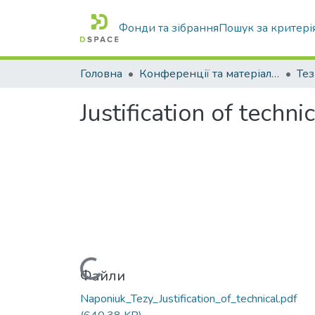
Фонди та зібрання
Пошук за критері
Головна
Конференції та матеріали конференцій
Тез
Justification of techn
Вантажиться...
Файли
Naponiuk_Tezy_Justification_of_technical.pdf