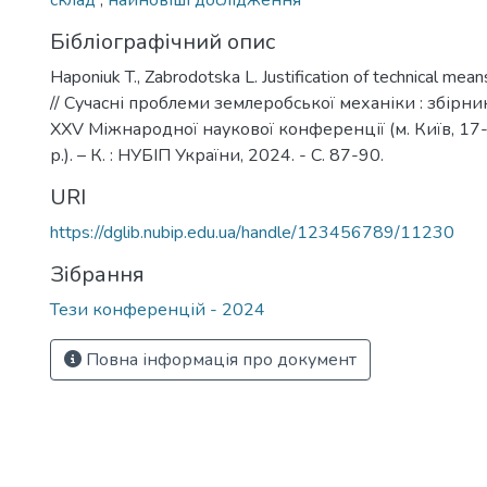
склад
,
найновіші дослідження
Бібліографічний опис
Нaponiuk T., Zabrodotska L. Justification of technical mea
// Сучасні проблеми землеробської механіки : збірни
XXV Міжнародної наукової конференції (м. Київ, 1
р.). – К. : НУБІП України, 2024. - С. 87-90.
URI
https://dglib.nubip.edu.ua/handle/123456789/11230
Зібрання
Тези конференцій - 2024
Повна інформація про документ