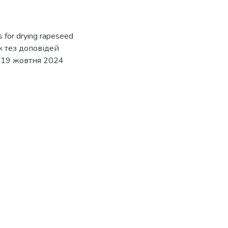
ns for drying rapeseed
к тез доповідей
7-19 жовтня 2024