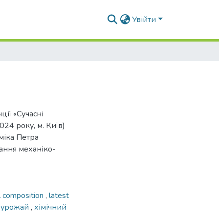
Увійти
ції «Сучасні
24 року, м. Київ)
міка Петра
ання механіко-
l composition
,
latest
й урожай
,
хімічний