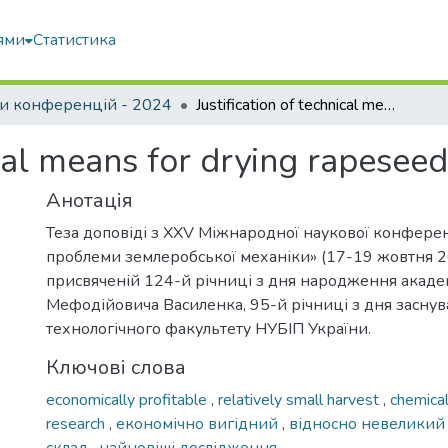
ями
Статистика
и конференцій - 2024
Justification of technical means for drying rapeseed
ical means for drying rapeseed
Анотація
Теза доповіді з XXV Міжнародної наукової конферен
проблеми землеробської механіки» (17-19 жовтня 20
присвяченій 124-й річниці з дня народження акаде
Мефодійовича Василенка, 95-й річниці з дня заснув
технологічного факультету НУБІП України.
Ключові слова
economically profitable
,
relatively small harvest
,
chemica
research
,
економічно вигідний
,
відносно невелики