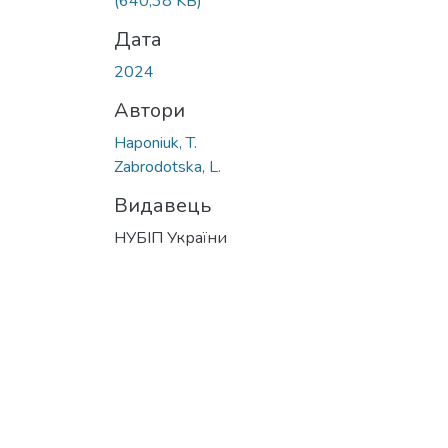
(640,38 KB)
Дата
2024
Автори
Нaponiuk, T.
Zabrodotska, L.
Видавець
НУБІП України