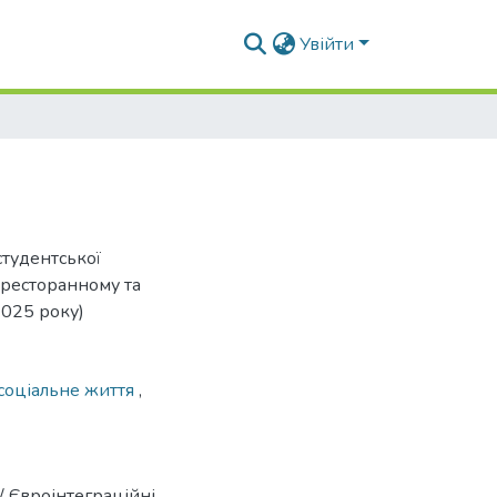
Увійти
студентської
-ресторанному та
2025 року)
соціальне життя
,
/ Євроінтеграційні