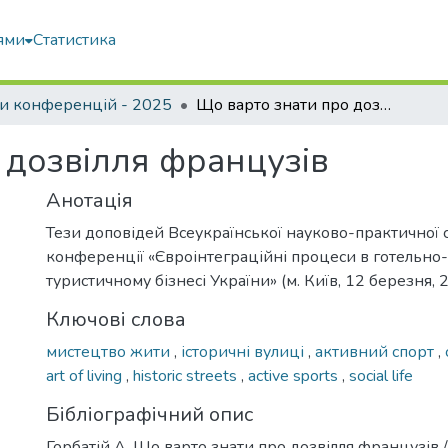
ями
Статистика
и конференцій - 2025
Що варто знати про дозвілля французів
 дозвілля французів
Анотація
Тези доповідей Всеукраїнської науково-практичної 
конференції «Євроінтеграційні процеси в готельно
туристичному бізнесі України» (м. Київ, 12 березня, 
Ключові слова
мистецтво жити
,
історичні вулиці
,
активний спорт
,
art of living
,
historic streets
,
active sports
,
social life
Бібліографічний опис
Горбатій А. Що варто знати про дозвілля французів /