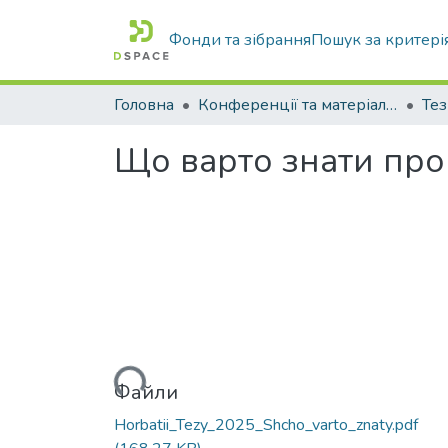
Фонди та зібрання
Пошук за критері
Головна
Конференції та матеріали конференцій
Тез
Що варто знати про
Вантажиться...
Файли
Horbatii_Tezy_2025_Shcho_varto_znaty.pdf