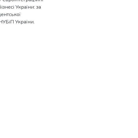
знесі України: за
дентської
 НУБіП України.