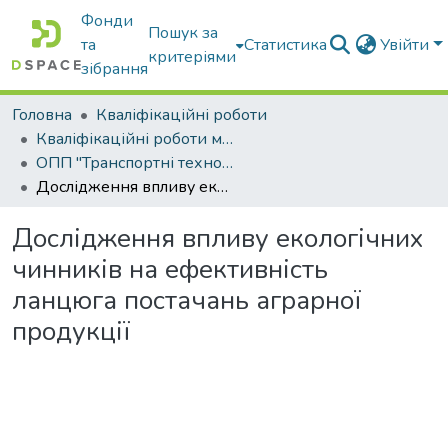
Фонди
Пошук за
та
Статистика
Увійти
критеріями
зібрання
Головна
Кваліфікаційні роботи
Кваліфікаційні роботи магістрів
ОПП "Транспортні технології на автомобільному транспорті"
Дослідження впливу екологічних чинників на ефективність ланцюга постачань аграрної продукції
Дослідження впливу екологічних
чинників на ефективність
ланцюга постачань аграрної
продукції