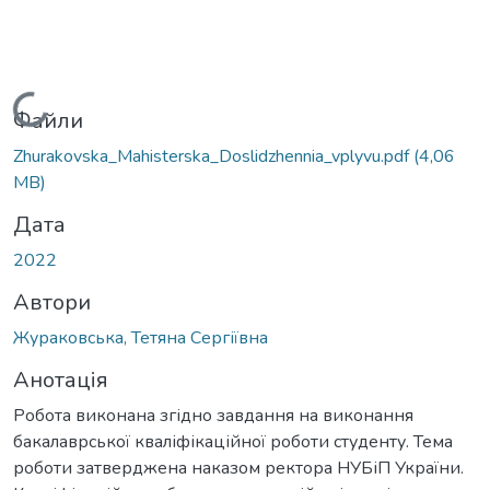
Вантажиться...
Файли
Zhurakovska_Мahisterska_Doslidzhennia_vplyvu.pdf
(4,06
MB)
Дата
2022
Автори
Жураковська, Тетяна Сергіївна
Анотація
Робота виконана згідно завдання на виконання
бакалаврської кваліфікаційної роботи студенту. Тема
роботи затверджена наказом ректора НУБіП України.