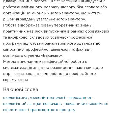
Кваліфікаційна робота – це самостійна індивідуальна
робота аналітичного, розрахункового, бізнесового або
організаційно-економічного характеру, що містить
рішення завдань узагальненого характеру.
Робота відображає рівень теоретичних знань і
практичних навичок випускника в рамках обов’язкової
та вибіркової складових освітньо-професійної
програми підготовки бакалаврів, його здатність до
самостійної професійної діяльності як фахівця
освітнього ступеню «Бакалавр».
Метою виконання кваліфікаційної роботи є
систематизація знань та розширення навичок щодо
вирішення завдань відповідно до професійного
спрямування.
Ключові слова
екологістика
,
«зелені» технології
,
агроланцюг
,
екологічний ланцюг постачань
,
показники екологічної
ефективності транспортного процесу