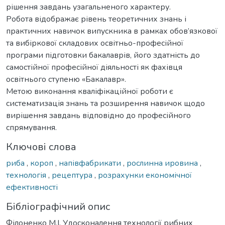
рішення завдань узагальненого характеру.
Робота відображає рівень теоретичних знань і
практичних навичок випускника в рамках обов’язкової
та вибіркової складових освітньо-професійної
програми підготовки бакалаврів, його здатність до
самостійної професійної діяльності як фахівця
освітнього ступеню «Бакалавр».
Метою виконання кваліфікаційної роботи є
систематизація знань та розширення навичок щодо
вирішення завдань відповідно до професійного
спрямування.
Ключові слова
риба
,
короп
,
напівфабрикати
,
рослинна ировина
,
технологія
,
рецептура
,
розрахунки економічної
ефективності
Бібліографічний опис
Філоненко М.І. Удосконалення технології рибних