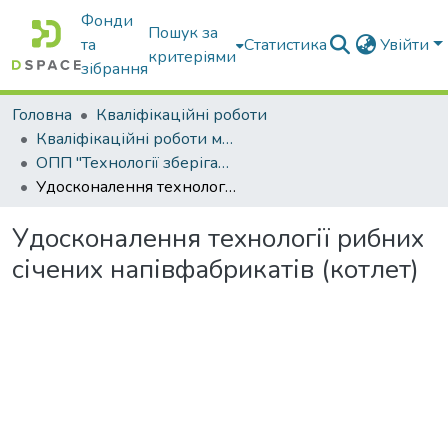
Фонди
Пошук за
та
Статистика
Увійти
критеріями
зібрання
Головна
Кваліфікаційні роботи
Кваліфікаційні роботи магістрів
ОПП "Технології зберігання та переробки водних біоресурсів"
Удосконалення технології рибних січених напівфабрикатів (котлет)
Удосконалення технології рибних
січених напівфабрикатів (котлет)
Вантажиться...